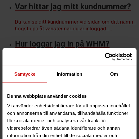
Var hittar jag mitt kundnummer?
Du kan se ditt kundnummer vid sidan om ditt namn i
högst upp åt vänster när du är inloggad i...
Hur loggar jag in på WHM?
Du kan nå WHMs inloggningssida genom att skriva
in en särskild webbadress i din webbläsare,
exempelvis: På sidan som dyker...
Samtycke
Information
Om
Hur använder jag
Denna webbplats använder cookies
tvåfaktorsautentisering på
Vi använder enhetsidentifierare för att anpassa innehållet
Kundavdelningen?
och annonserna till användarna, tillhandahålla funktioner
för sociala medier och analysera vår trafik. Vi
Tvåfaktorsautentisering (2FA) används när du ska
vidarebefordrar även sådana identifierare och annan
logga in någonstans. Du kan t.ex. aktivera det så det
information från din enhet till de sociala medier och
används när du ska...