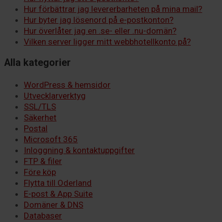
Hur förbättrar jag levererbarheten på mina mail?
Hur byter jag lösenord på e-postkonton?
Hur överlåter jag en .se- eller .nu-domän?
Vilken server ligger mitt webbhotellkonto på?
Alla kategorier
WordPress & hemsidor
Utvecklarverktyg
SSL/TLS
Säkerhet
Postal
Microsoft 365
Inloggning & kontaktuppgifter
FTP & filer
Före köp
Flytta till Oderland
E-post & App Suite
Domäner & DNS
Databaser