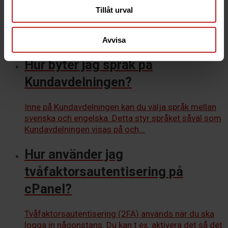
WHM?
Tillåt urval
När du har en tjänst där du har tillgång till WHM kan
du logga in på alla cPanelkonton som du...
Avvisa
Hur byter jag språk på
Kundavdelningen?
Inne på Kundavdelningen kan du välja språk mellan
svenska och engelska. Detta styr språket såväl som
Kundavdelningen visas på och...
Hur använder jag
tvåfaktorsautentisering på
cPanel?
Tvåfaktorsautentisering (2FA) används när du ska
logga in någonstans. Du kan t.ex. aktivera det så det