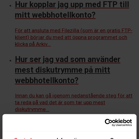
Hur kopplar jag upp med FTP till
mitt webbhotellkonto?
För att ansluta med Filezilla (som är en gratis FTP-
klient) börjar du med att öppna programmet och
klicka på Arkiv...
Hur ser jag vad som använder
mest diskutrymme på mitt
webbhotellkonto?
Innan du kan gå igenom nedanstående steg för att
ta reda på vad det är som tar upp mest
diskutrymme...
Hur ansluter jag med SFTP i
FileZilla?