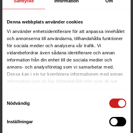
Samtycke
Information
Om
SFTP är filöverföring över SSH och du behöver
därför först generera ett nyckelpar för att kunna
Denna webbplats använder cookies
ansluta. Vi har en...
Vi använder enhetsidentifierare för att anpassa innehållet
Hur skapar jag FTP-konton?
och annonserna till användarna, tillhandahålla funktioner
för sociala medier och analysera vår trafik. Vi
vidarebefordrar även sådana identifierare och annan
För att skapa ett FTP-konto hos oss behöver du
först logga in på cPanel.
information från din enhet till de sociala medier och
annons- och analysföretag som vi samarbetar med.
Hur ansluter jag med SFTP i
Dessa kan i sin tur kombinera informationen med annan
information som du har tillhandahållit eller som de har
Transmit?
samlat in när du har använt deras tjänster.
Samtyckesval
SFTP är filöverföring över SSH och du behöver
Nödvändig
därför först generera ett nyckelpar för att kunna
ansluta. Vi har en guide...
Inställningar
Hur ansluter jag med FTPS till