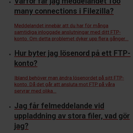
Varför får jag meddelandet Too
many connections i Filezilla?
Meddelandet innebär att du har för många
samtidiga inloggade anslutningar med ditt FTP-
konto. Om detta problemet dyker upp flera gånger...
Hur byter jag lösenord på ett FTP-
konto?
Ibland behöver man ändra lösenordet på sitt FTP-
konto. Då det går att ansluta mot FTP på våra
servrar med olika...
Jag får felmeddelande vid
uppladdning av stora filer, vad gör
jag?