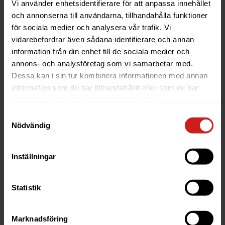
Vi använder enhetsidentifierare för att anpassa innehållet
ett e-postkonto på formatet
och annonserna till användarna, tillhandahålla funktioner
namn@företagsnamn.onmicrosoft.com. Om du vill
för sociala medier och analysera vår trafik. Vi
ändra denna så din...
vidarebefordrar även sådana identifierare och annan
information från din enhet till de sociala medier och
Hur bjuder jag in någon till ett
annons- och analysföretag som vi samarbetar med.
möte i Microsoft Teams?
Dessa kan i sin tur kombinera informationen med annan
information som du har tillhandahållit eller som de har
Om du vill skicka en inbjudan till någon för ett
samlat in när du har använt deras tjänster.
onlinemöte i Microsoft Teams, följ Microsoft
Samtyckesval
instruktioner här: https://support.microsoft.com/sv-
Nödvändig
se/office/bjuda-in-personer-till-ett-m%C3%B6te-i-
microsoft-teams-4bc5981c-446e-4e93-866a-
d757466b556a
Inställningar
Varför kan jag inte köra Microsoft
Statistik
Word på datorn när jag har M365
Business Basic?
Marknadsföring