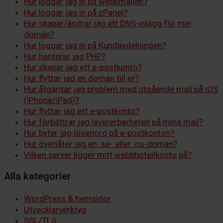
Hur loggar jag in på webbmailen?
Hur loggar jag in på cPanel?
Hur skapar/ändrar jag ett DNS-inlägg för min
domän?
Hur loggar jag in på Kundavdelningen?
Hur hanterar jag PHP?
Hur skapar jag ett e-postkonto?
Hur flyttar jag en domän till er?
Hur åtgärdar jag problem med utgående mail på iOS
(iPhone/iPad)?
Hur flyttar jag ett e-postkonto?
Hur förbättrar jag levererbarheten på mina mail?
Hur byter jag lösenord på e-postkonton?
Hur överlåter jag en .se- eller .nu-domän?
Vilken server ligger mitt webbhotellkonto på?
Alla kategorier
WordPress & hemsidor
Utvecklarverktyg
SSL/TLS