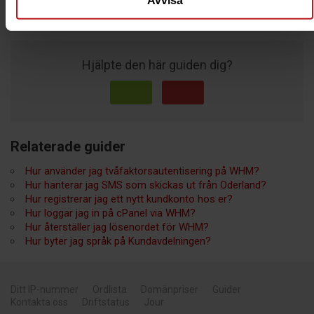
Hjälpte den här guiden dig?
Relaterade guider
Hur använder jag tvåfaktorsautentisering på WHM?
Hur hanterar jag SMS som skickas ut från Oderland?
Hur registrerar jag ett nytt kundkonto hos er?
Hur loggar jag in på cPanel via WHM?
Hur återställer jag lösenordet för WHM?
Hur byter jag språk på Kundavdelningen?
Ditt IP-nummer
Ordlista
Domänpriser
Guider
Kontakta oss
Driftstatus
Jour