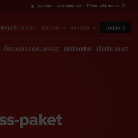
Svenska
Kontakta oss
Priser exkl. moms
Blogg & nyheter
Om oss
Support
Logga in
Övervakning & rapport
Optimering
Jämför paket
ss-paket