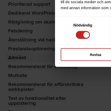
till de sociala medier och a
Prioriterad support
med annan information som du 
Dedikerat WordPress-team
Samtyckesval
Rådgivning om skalning
Nödvändig
Felsökning
Återställning vid hack
Prestandaoptimering, årligen
Avvisa
Allmänt
Rekommenderat för webbshop
Multisite
Rekommenderat för affärskritiska
webbplater
Test av funktionalitet efter
uppdatering