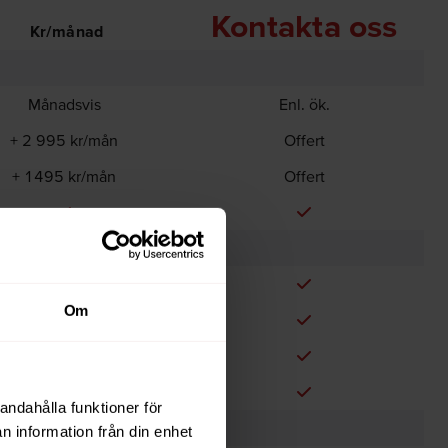
Kontakta oss
Kr/månad
Månadsvis
Enl. ök.
+ 2 995 kr/mån
Offert
+ 1495 kr/mån
Offert
Om
andahålla funktioner för
n information från din enhet