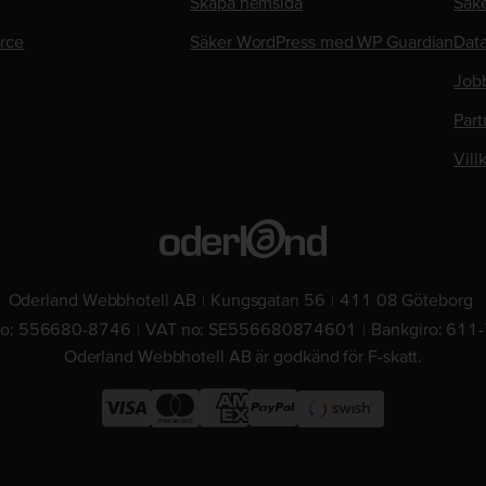
Skapa hemsida
Säk
rce
Säker WordPress med WP Guardian
Data
Job
Part
Vill
Oderland Webbhotell AB
Kungsgatan 56
411 08 Göteborg
no: 556680-8746
VAT no: SE556680874601
Bankgiro: 611
Oderland Webbhotell AB är godkänd för F-skatt.