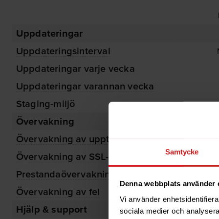
Uppdateringar
Uppdateringsinterval
Uppdateringar varje vecka
Uppdateringar varannan vecka
Staging-miljö
Övervakning
Övervakning av upptid
Samtycke
Övervakning av SSL-certifikat
Prestandaövervakning
Denna webbplats använder 
Övervakning av fel
Vi använder enhetsidentifierar
Hjälp & support
sociala medier och analysera 