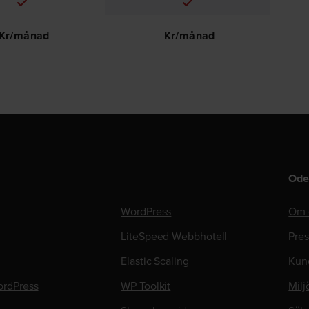
Kr/månad
Kr/månad
Ode
WordPress
Om 
LiteSpeed Webbhotell
Pre
Elastic Scaling
Kun
rdPress
WP Toolkit
Milj