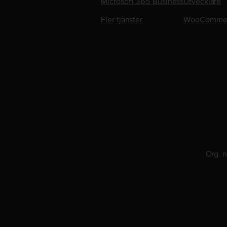
Microsoft 365 Business
Utvecklare
Fler tjänster
WooComme
Org. 