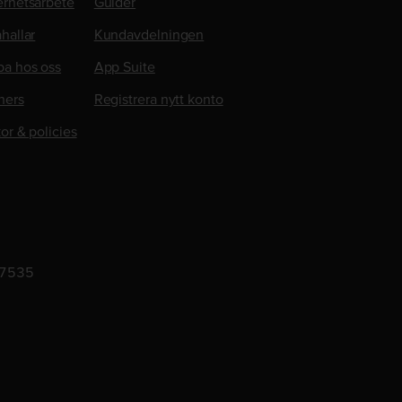
erhetsarbete
Guider
hallar
Kundavdelningen
ba hos oss
App Suite
ners
Registrera nytt konto
kor & policies
-7535