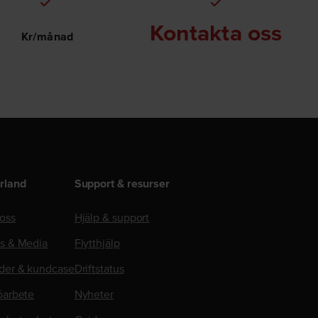
Kontakta oss
Kr/månad
rland
Support & resurser
oss
Hjälp & support
ss & Media
Flytthjälp
der & kundcase
Driftstatus
öarbete
Nyheter