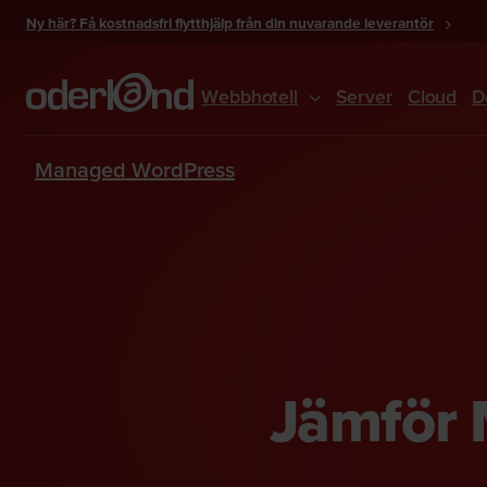
Gå
Ny här? Få kostnadsfri flytthjälp från din nuvarande leverantör
till
innehåll
Webbhotell
Server
Cloud
D
Managed WordPress
Jämför 