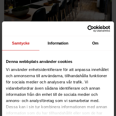
Samtycke
Information
Om
Små och omtänksamma
Denna webbplats använder cookies
Med ett team på ungefär 40 personer är vi inte det
Vi använder enhetsidentifierare för att anpassa innehållet
största företaget. Hos Oderland är alla medarbetare
och annonserna till användarna, tillhandahålla funktioner
idag mellan 19 och 62 år gamla.
för sociala medier och analysera vår trafik. Vi
Och att vara en inkluderande arbetsplats är viktigt
vidarebefordrar även sådana identifierare och annan
för oss. Vi strävar mot att vara ett diversifierat,
information från din enhet till de sociala medier och
jämställt företag där alla känner sig välkomna!
annons- och analysföretag som vi samarbetar med.
Dessa kan i sin tur kombinera informationen med annan
Aktiva jobb på LinkedIn
information som du har tillhandahållit eller som de har