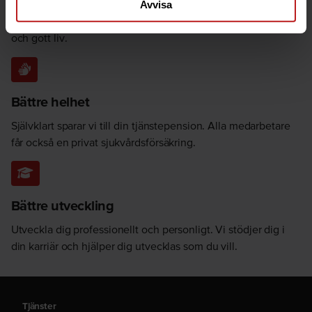
Frukost, dryck, frukt och gymmedlemskap är några av de
Avvisa
förmåner vi erbjuder för att hjälpa dig leva ett välbalanserat
och gott liv.
Bättre helhet
Självklart sparar vi till din tjänstepension. Alla medarbetare
får också en privat sjukvårdsförsäkring.
Bättre utveckling
Utveckla dig professionellt och personligt. Vi stödjer dig i
din karriär och hjälper dig utvecklas som du vill.
Tjänster