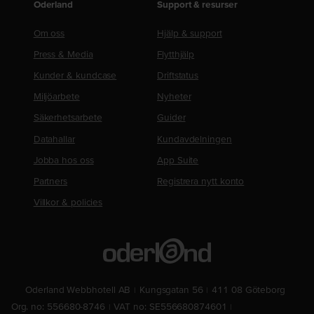
Oderland
Support & resurser
Om oss
Hjälp & support
Press & Media
Flytthjälp
Kunder & kundcase
Driftstatus
Miljöarbete
Nyheter
Säkerhetsarbete
Guider
Datahallar
Kundavdelningen
Jobba hos oss
App Suite
Partners
Registrera nytt konto
Villkor & policies
Oderland Webbhotell AB
Kungsgatan 56
411 08 Göteborg
Org. no: 556680-8746
VAT no: SE556680874601