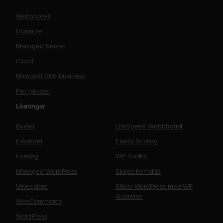
Webbhotell
Domäner
Managed Server
Cloud
Microsoft 365 Business
Fler tjänster
Lösningar
Byråer
LiteSpeed Webbhotell
E-handel
Elastic Scaling
Företag
WP Toolkit
Managed WordPress
Skapa hemsida
Utvecklare
Säker WordPress med WP
Guardian
WooCommerce
WordPress