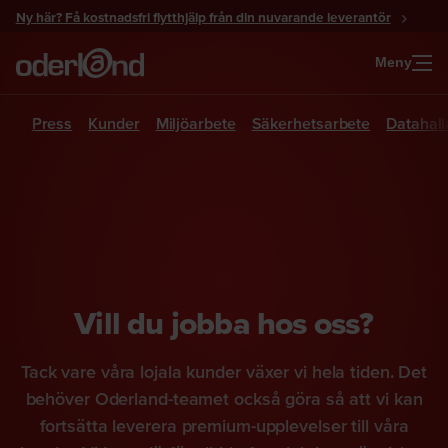
Gå
Ny här? Få kostnadsfri flytthjälp från din nuvarande leverantör
till
innehåll
Meny
Press
Kunder
Miljöarbete
Säkerhetsarbete
Datahall
Vill du jobba hos oss?
Tack vare våra lojala kunder växer vi hela tiden. Det
behöver Oderland-teamet också göra så att vi kan
fortsätta leverera premium-upplevelser till våra