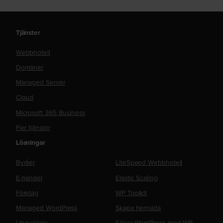
Tjänster
Webbhotell
Domäner
Managed Server
Cloud
Microsoft 365 Business
Fler tjänster
Lösningar
Byråer
LiteSpeed Webbhotell
E-handel
Elastic Scaling
Företag
WP Toolkit
Managed WordPress
Skapa hemsida
Utvecklare
Säker WordPress med WP