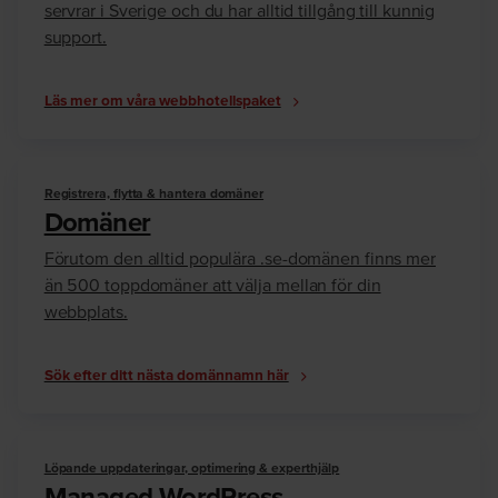
servrar i Sverige och du har alltid tillgång till kunnig
support.
Läs mer om våra webbhotellspaket
Registrera, flytta & hantera domäner
Domäner
Förutom den alltid populära .se-domänen finns mer
än 500 toppdomäner att välja mellan för din
webbplats.
Sök efter ditt nästa domännamn här
Löpande uppdateringar, optimering & experthjälp
Managed WordPress