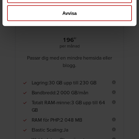
Testa gratis i 14 dagar.
Avvisa
Standard
196
kr
per månad
Passar dig med en mindre hemsida eller
blogg.
Lagring:30 GB upp till 230 GB
Bandbredd:2 000 GB/mån
Totalt RAM-minne:3 GB upp till 64
GB
RAM för PHP:2 048 MB
Elastic Scaling:Ja