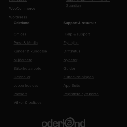
Guardian
WooCommerce
WordPress
Oderland
Support & resurser
Om oss
Hjälp & support
Press & Media
Flytthjälp
Kunder & kundcase
Driftstatus
Miljöarbete
Nyheter
Säkerhetsarbete
Guider
Datahallar
Kundavdelningen
Jobba hos oss
App Suite
Partners
Registrera nytt konto
Villkor & policies