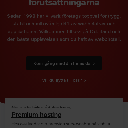
förutsättningarna
Sedan 1998 har vi varit företags toppval för trygg,
stabil och miljövänlig drift av webbplatser och
applikationer. Välkommen till oss på Oderland och
den bästa upplevelsen som du haft av webbhotell.
Kom igång med din hemsida
Vill du flytta till oss?
Alternativ för både små & stora företag
Premium-hosting
Hos oss laddar din hemsida supersnabbt på stabila