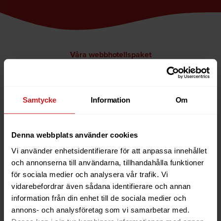
Våra webbhotellspaket
Hur populär är din hemsida?
Samtycke
Information
Om
MEST POPULÄR
Denna webbplats använder cookies
Vi använder enhetsidentifierare för att anpassa innehållet
Premium
och annonserna till användarna, tillhandahålla funktioner
för sociala medier och analysera vår trafik. Vi
393
kr
vidarebefordrar även sådana identifierare och annan
per månad
information från din enhet till de sociala medier och
annons- och analysföretag som vi samarbetar med.
Högre kapacitet som passar företag eller