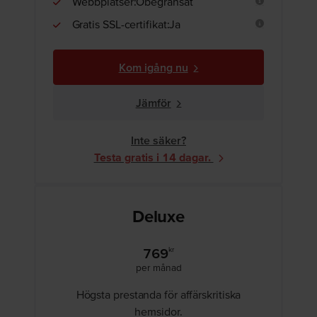
Webbplatser:Obegränsat
Gratis SSL-certifikat:Ja
Kom igång nu
Jämför
Inte säker?
Testa gratis i 14 dagar.
Deluxe
769
kr
per månad
Högsta prestanda för affärskritiska
hemsidor.