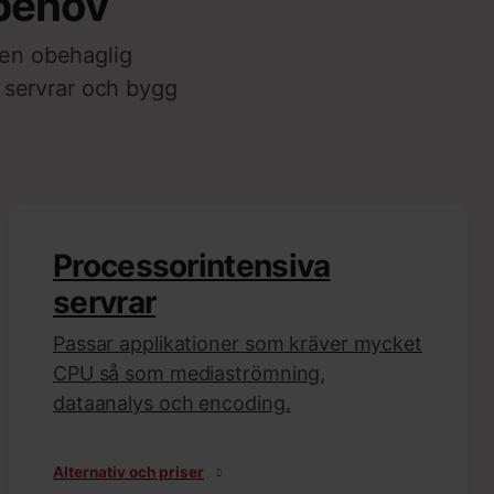
 behov
 en obehaglig
 servrar och bygg
Processorintensiva
servrar
Passar applikationer som kräver mycket
CPU så som mediaströmning,
dataanalys och encoding.
Alternativ och priser