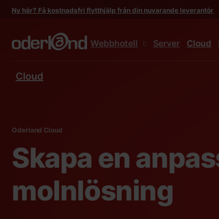
Gå
Ny här? Få kostnadsfri flytthjälp från din nuvarande leverantör
till
innehåll
Webbhotell
Server
Cloud
Cloud
Oderland Cloud
Skapa en anpas
molnlösning