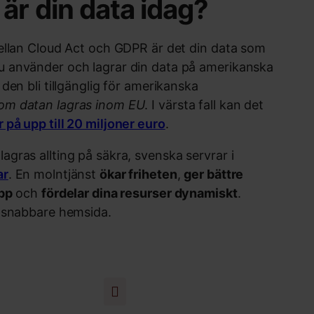
är din data idag?
mellan Cloud Act och GDPR är det din data som
u använder och lagrar din data på amerikanska
 den bli tillgänglig för amerikanska
om datan lagras inom EU
. I värsta fall kan det
 på upp till 20 miljoner euro
.
gras allting på säkra, svenska servrar i
ar
. En molntjänst
ökar friheten
,
ger bättre
upp
och
fördelar dina resurser dynamiskt
.
n snabbare hemsida.