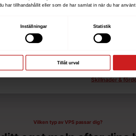
har tillhandahållit eller som de har samlat in när du har använt 
Du som webbplatsä
snabb som den k
Inställningar
Statistik
när du väljer var
vilken form av ho
företag eller orga
I den här guiden b
Tillåt urval
och påminner om d
Skillnader & förd
Vilken typ av VPS passar dig?