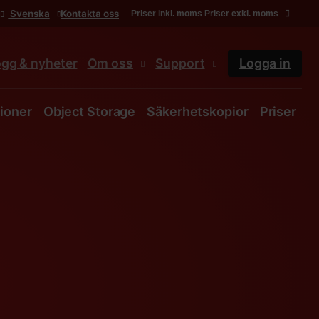
Svenska
Kontakta oss
Priser inkl. moms
Priser exkl. moms
ogg & nyheter
Om oss
Support
Logga in
ioner
Object Storage
Säkerhetskopior
Priser