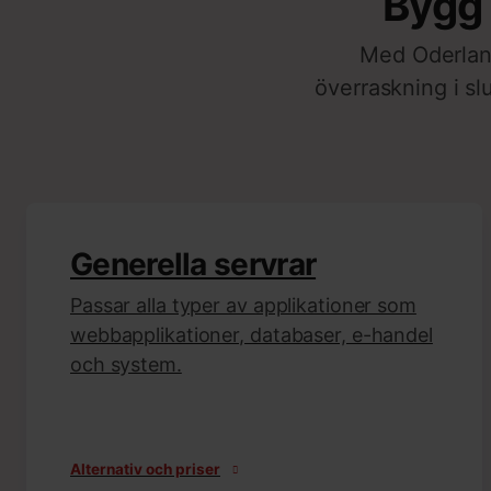
Bygg 
Med Oderland
överraskning i s
Generella servrar
Passar alla typer av applikationer som
webbapplikationer, databaser, e-handel
och system.
Alternativ och priser