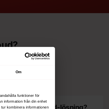
loud?
 till exempel för
ska kunna växa över
rvrar, mer lagring
Om
andahålla funktioner för
n information från din enhet
skonto eller cloud-lösning?
 tur kombinera informationen