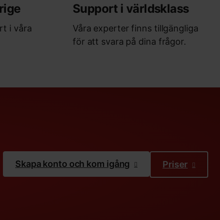
rige
Support i världsklass
rt i våra
Våra experter finns tillgängliga
för att svara på dina frågor.
Skapa konto och kom igång
Priser