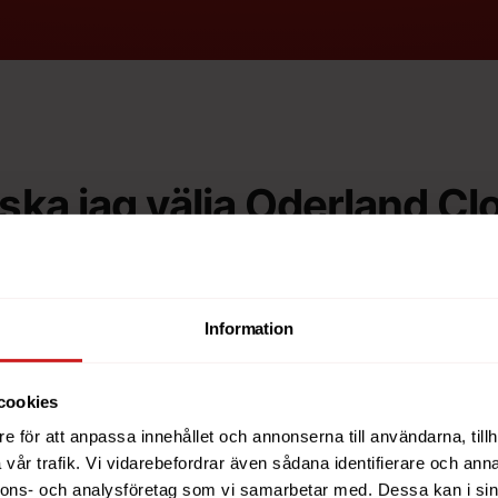
ska jag välja Oderland C
u behöver mer kontroll än ett vanligt webbhotell,
, databaser, e-handel, API:er eller system som 
 med en mindre VPS och bygga vidare med fler se
Information
eller separata nätverk när behovet ökar.
cookies
e för att anpassa innehållet och annonserna till användarna, tillh
vår trafik. Vi vidarebefordrar även sådana identifierare och anna
Webbhotell
nnons- och analysföretag som vi samarbetar med. Dessa kan i sin