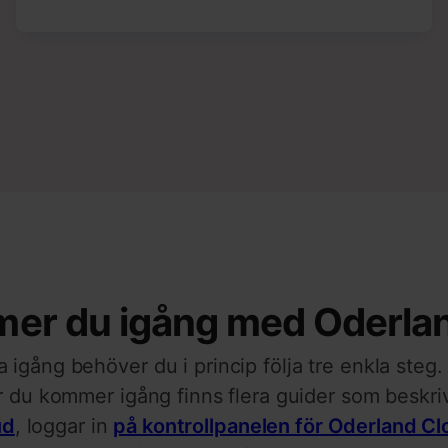
er du igång med Oderla
 igång behöver du i princip följa tre enkla steg
r du kommer igång finns flera guider som beskri
ud
, loggar in
på kontrollpanelen för Oderland C