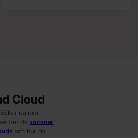
nd Cloud
. Söker du mer
ver hur du
kommer
louds
och hur du