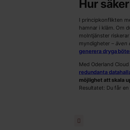
Hur säker 
I principkonflikten 
hamnar i kläm. Om d
molntjänster riskerar
myndigheter –
även 
generera dryga böter
Med Oderland Cloud la
redundanta datahall
möjlighet att skala 
Resultatet: Du får e