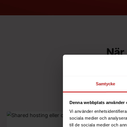
När 
Välj Cloud när d
egna applikationer
tid. Du kan börja
Samtycke
Denna webbplats använder 
Vi använder enhetsidentifierar
sociala medier och analysera 
till de sociala medier och a