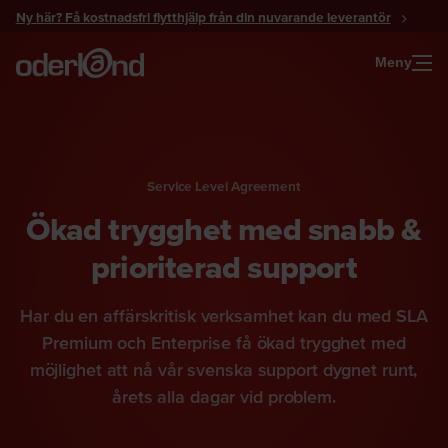
Gå
Ny här? Få kostnadsfri flytthjälp från din nuvarande leverantör
till
innehåll
Meny
Service Level Agreement
Ökad trygghet med snabb &
prioriterad support
Har du en affärskritisk verksamhet kan du med SLA
Premium och Enterprise få ökad trygghet med
möjlighet att nå vår svenska support dygnet runt,
årets alla dagar vid problem.