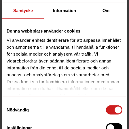
incidenter, dygnet runt
Samtycke
Information
Om
Vi har alltid tekniker redo dygnet runt ifall
någonting skulle hända. I våra högre paket får
Denna webbplats använder cookies
du tillgång till ett särskilt journummer där du
Vi använder enhetsidentifierare för att anpassa innehållet
kan nå våra jourtekniker vid incidenter utanför
och annonserna till användarna, tillhandahålla funktioner
supportens öppettider, exempelvis om din
för sociala medier och analysera vår trafik. Vi
tjänst går ner eller slutar funka.
vidarebefordrar även sådana identifierare och annan
information från din enhet till de sociala medier och
annons- och analysföretag som vi samarbetar med.
Skräddarsydda rutiner
Dessa kan i sin tur kombinera informationen med annan
information som du har tillhandahållit eller som de har
Har du en särskilt affärskritisk applikation kan
samlat in när du har använt deras tjänster.
vi skräddarsy underhåll och rutiner för dig. I
Samtyckesval
vårt Enterprise-paket förlägger vi underhåll när
Nödvändig
de påverkar dig som minst.
Du får också en personlig kontaktperson hos
Inställningar