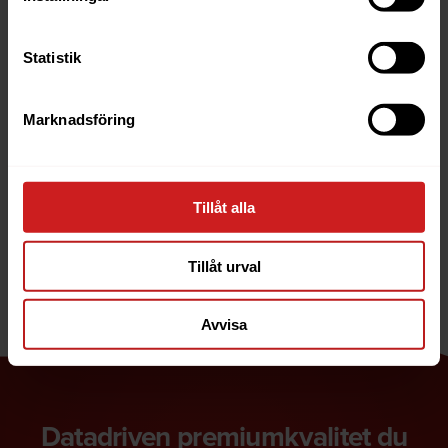
oss och vår bästa upptidsgaranti.
Statistik
Få larm vid fel
Marknadsföring
Med SLA Premium övervakar vi inte bara
servern utan även specifika URL:er så att du
kan vara säker på att de alltid funkar.
Tillåt alla
Uppstår en störning får du ett larm. Du väljer
själv om du vill ha det via SMS, e-post eller
Tillåt urval
några av våra andra kanaler.
Avvisa
Datadriven premiumkvalitet du