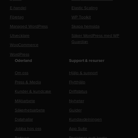
E-handel
Elastic Scaling
Företag
WP Toolkit
Managed WordPress
Skapa hemsida
Utvecklare
Säker WordPress med WP
Guardian
WooCommerce
WordPress
Oderland
Support & resurser
Om oss
Hjälp & support
Press & Media
Flytthjälp
Kunder & kundcase
Driftstatus
Miljöarbete
Nyheter
Säkerhetsarbete
Guider
Datahallar
Kundavdelningen
Jobba hos oss
App Suite
Partners
Registrera nytt konto