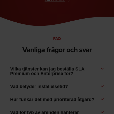
FAQ
Vanliga frågor och svar
Vilka tjänster kan jag beställa SLA
Premium och Enterprise för?
Du kan beställa SLA Premium och Enterprise för alla
Vad betyder inställelsetid?
våra tjänster förutom våra Gör-det-Själv servrar.
Inställelsetid är den tid som går från att vi tar emot ett
Hur funkar det med prioriterad åtgärd?
larm om en driftstörning tills vi påbörjar arbetet med
att hantera den. Med ”larm” menas samtal till vår
Om det uppstår en driftstörning har du, och alla andra
Vad för typ av ärenden hanterar