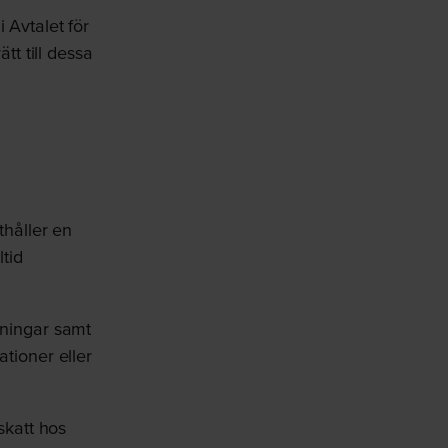
 Avtalet för
tt till dessa
thåller en
ltid
tningar samt
ationer eller
skatt hos