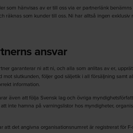
r som hänvisas av er till oss via er partnerlänk benämns i
h räknas som kunder till oss. Ni har alltså ingen exklusiv rä
rtnerns ansvar
er garanterar ni att ni, och alla som anlitas av er, upprät
mot slutkunden, följer god säljetik i all försäljning samt al
rrekt information.
rar även att följa Svensk lag och övriga myndighetsförfat
 att inte hamna på varningslistor hos myndigheter, organis
r att det angivna organisationsnumret är registrerat för F-