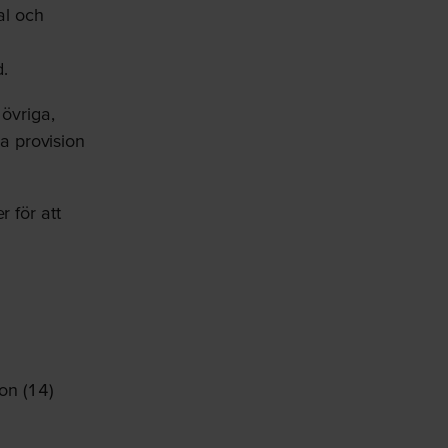
al och
.
 övriga,
na provision
 för att
ton (14)