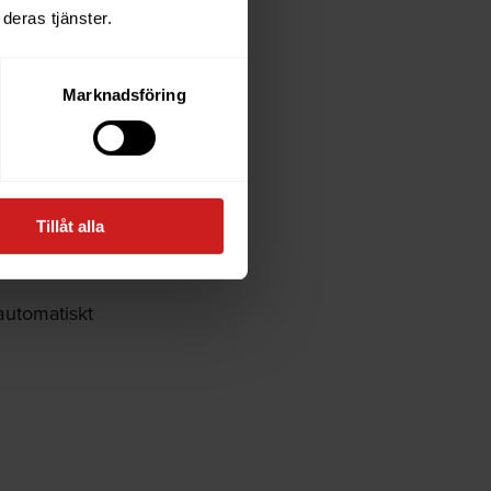
konto eller
deras tjänster.
ka ställas ut
Marknadsföring
 Fakturor
tar vi inte
Tillåt alla
r
 automatiskt