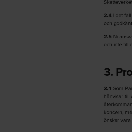
Skatteverket
2.4
I det fal
och godkänt 
2.5
Ni ansvar
och inte till e
3. Pr
3.1
Som Part
hänvisar till
återkommand
koncern, me
önskar vara 