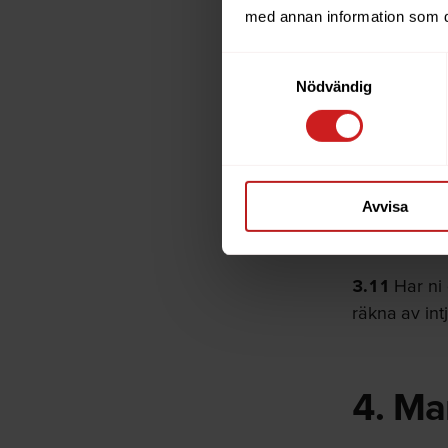
3.8
Ni kan vä
med annan information som du 
att få provis
Samtyckesval
3.9
För att f
Nödvändig
efter kontak
som skickas
emot.
Avvisa
3.10
Intjäna
intjänanded
3.11
Har ni 
räkna av int
4. Ma