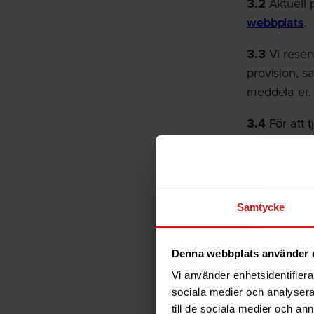
3.2
Aktuell 
webbplats
.
3.3
Vi reserv
provision, s
meddela er.
3.4
För att t
partnerlänk.
3.5
Ni får p
länge som ni
Samtycke
det här avtal
3.6
Provision
Denna webbplats använder 
3.7
För att 
Vi använder enhetsidentifierar
sociala medier och analysera 
partnerporta
till de sociala medier och a