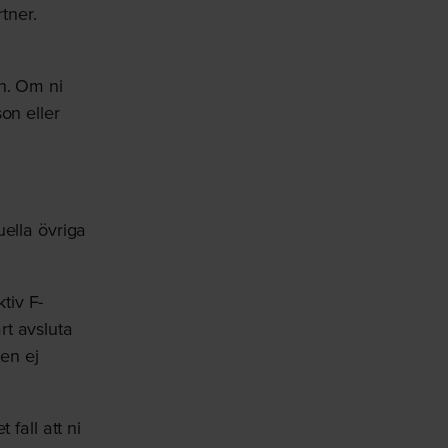
tner.
n. Om ni
on eller
ella övriga
tiv F-
art avsluta
men ej
fall att ni