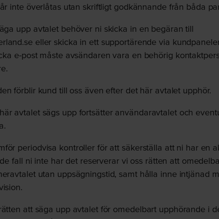
år inte överlåtas utan skriftligt godkännande från båda par
äga upp avtalet behöver ni skicka in en begäran till
land.se eller skicka in ett supportärende via kundpanele
kicka e-post måste avsändaren vara en behörig kontaktpers
e.
n förblir kund till oss även efter det här avtalet upphör.
är avtalet sägs upp fortsätter användaravtalet och eventu
a.
ör periodvisa kontroller för att säkerställa att ni har en ak
 de fall ni inte har det reserverar vi oss rätten att omedelb
neravtalet utan uppsägningstid, samt hålla inne intjänad 
vision.
ätten att säga upp avtalet för omedelbart upphörande i det 