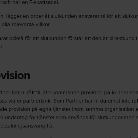
 och har en F-skattsedel.
l ni lägger en order åt slutkunden ansvarar ni för att slutku
alla relevanta villkor.
ar också för att slutkunden förstår att den är direktkund t
r.
ovision
ner har ni rätt till återkommande provision på kunder so
 oss via er partnerlänk. Som Partner har ni däremot inte rätt 
e provision på egna tjänster inom samma organisation e
d undantag för tjänster som används för slutkunder men 
betalningsansvarig för.