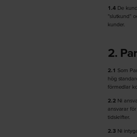
1.4
De kunde
”slutkund” oc
kunder.
2. Pa
2.1
Som Partn
hög standard 
förmedlar ko
2.2
Ni ansva
ansvarar för
tidskrifter.
2.3
Ni intyga