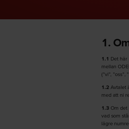
1. Om
1.1
Det här 
mellan ODE
(”vi”, ”oss”,
1.2
Avtalet 
med att ni r
1.3
Om det up
vad som står
lägre numre