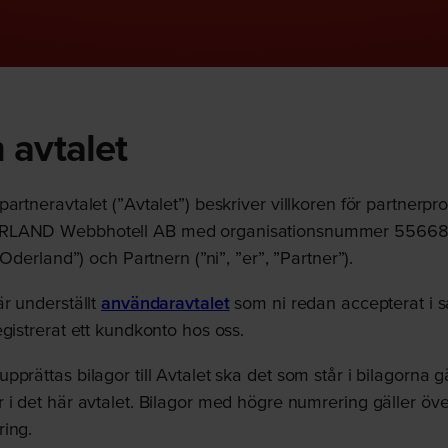
 avtalet
partneravtalet (”Avtalet”) beskriver villkoren för partner
RLAND Webbhotell AB med organisationsnummer 5566
 ”Oderland”) och Partnern (”ni”, ”er”, ”Partner”).
är underställt
användaravtalet
som ni redan accepterat i
egistrerat ett kundkonto hos oss.
prättas bilagor till Avtalet ska det som står i bilagorna g
 i det här avtalet. Bilagor med högre numrering gäller ö
ring.