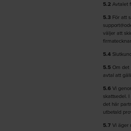
5.2
Avtalet f
5.3
För att s
support@oder
väljer att s
firmatecknar
5.4
Slutkunde
5.5
Om det h
avtal att gäll
5.6
Vi genomf
skattsedel. I
det här part
utbetald pro
5.7
Vi äger r