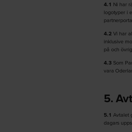
4.1
Ni har rä
logotyper i e
partnerporta
4.2
Vi har al
inklusive mo
på och övrig
4.3
Som Part
vara Oderla
5. Av
5.1
Avtalet g
dagars upps