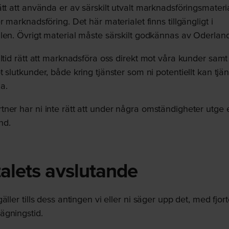
tt att använda er av särskilt utvalt marknadsföringsmateri
r marknadsföring. Det här materialet finns tillgängligt i
len. Övrigt material måste särskilt godkännas av Oderland
ltid rätt att marknadsföra oss direkt mot våra kunder samt
t slutkunder, både kring tjänster som ni potentiellt kan tjä
a.
ner har ni inte rätt att under några omständigheter utge er
nd.
talets avslutande
äller tills dess antingen vi eller ni säger upp det, med fjor
ägningstid.