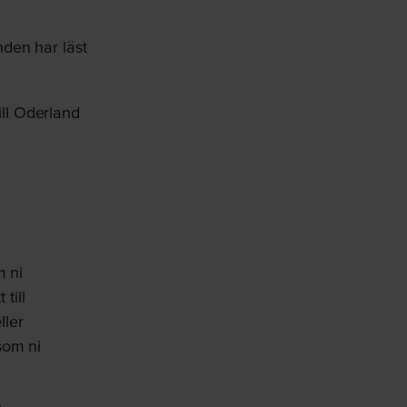
nden har läst
ill Oderland
m ni
till
ller
som ni