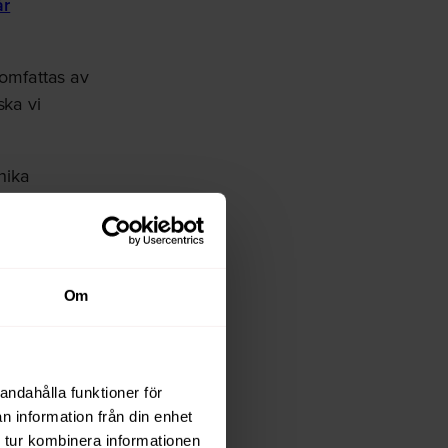
år
 omfattas av
ska vi
nika
on.
s, samt så
v, eller om
Om
via
andahålla funktioner för
n information från din enhet
 tur kombinera informationen