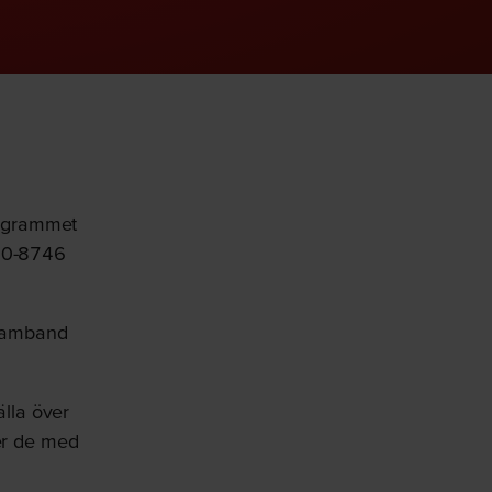
programmet
80-8746
 samband
älla över
ver de med