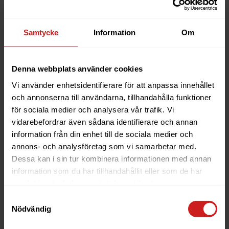
Search
Jag har missat att betala min
Samtycke
Information
Om
faktura, vad händer nu?
Denna webbplats använder cookies
Innehåll
Vi använder enhetsidentifierare för att anpassa innehållet
Påminnelser
och annonserna till användarna, tillhandahålla funktioner
för sociala medier och analysera vår trafik. Vi
This article is also available in:
English
vidarebefordrar även sådana identifierare och annan
Det är lätt hänt att missa en faktura, framförallt om man
information från din enhet till de sociala medier och
får in fakturorna via e-post till en adress som ofta tar
annons- och analysföretag som vi samarbetar med.
emot mycket mail. Oftast är det ingen fara om
Dessa kan i sin tur kombinera informationen med annan
betalningen av en faktura blir ett par dagar sen, och i den
information som du har tillhandahållit eller som de har
här artikeln förtydligar vi lite kring våra faktureringsrutiner
samlat in när du har använt deras tjänster.
samt beskriver hur vår hantering av sena och/eller
Samtyckesval
uteblivna betalningar ser ut.
Nödvändig
Enligt
vårt användaravtal
förtidsfakturerar vi de flesta av