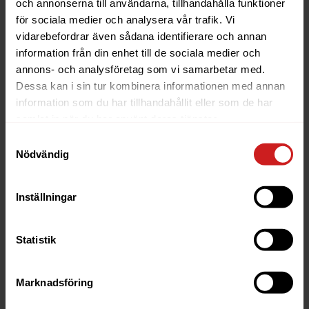
och annonserna till användarna, tillhandahålla funktioner
IPv6-adress är närmast obegränsat.
för sociala medier och analysera vår trafik. Vi
vidarebefordrar även sådana identifierare och annan
Vill du läsa mer om IPv4 och IPv6?
information från din enhet till de sociala medier och
annons- och analysföretag som vi samarbetar med.
I Sverige arbetar PTS
på uppdrag av regeringen för att
Dessa kan i sin tur kombinera informationen med annan
främja IPv6-forum och underlätta övergången. De listar
information som du har tillhandahållit eller som de har
bl.a. fem skäl för att införa IPv6 och har
släppt en
samlat in när du har använt deras tjänster.
rapport på ämnet
, som publicerades redan 2022. Där
konstaterar de att ”IPv6-adressering är den
Samtyckesval
Nödvändig
framtidssäkra vägen eftersom IPv4-adresserna i princip
är slut globalt sett.”
Inställningar
Guide: Var hittar jag IP-adressen för min
webbhotellserver?
Statistik
Marknadsföring