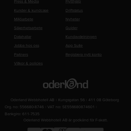
Press & Media
Flytthjälp
Kunder & kundcase
Driftstatus
Miljöarbete
Nyheter
Säkerhetsarbete
Guider
Datahallar
Kundavdelningen
Jobba hos oss
App Suite
Partners
Registrera nytt konto
Villkor & policies
Oderland Webbhotell AB
Kungsgatan 56
411 08 Göteborg
Org. no: 556680-8746
VAT no: SE556680874601
Bankgiro: 611-7535
Oderland Webbhotell AB är godkänd för F-skatt.