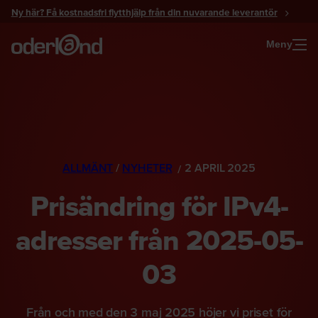
Gå
Ny här? Få kostnadsfri flytthjälp från din nuvarande leverantör
till
innehåll
Meny
ALLMÄNT
/
NYHETER
2 APRIL 2025
Prisändring för IPv4-
adresser från 2025-05-
03
Från och med den 3 maj 2025 höjer vi priset för