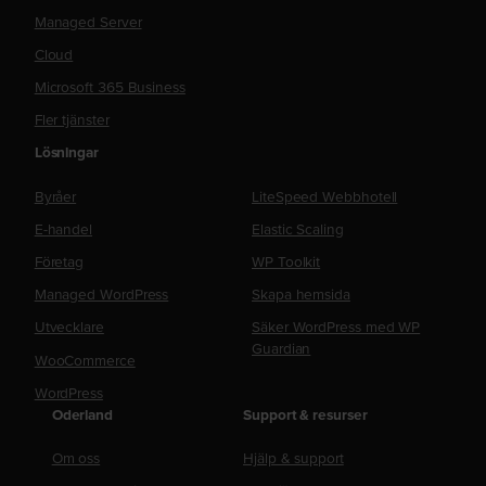
Managed Server
Cloud
Microsoft 365 Business
Fler tjänster
Lösningar
Byråer
LiteSpeed Webbhotell
E-handel
Elastic Scaling
Företag
WP Toolkit
Managed WordPress
Skapa hemsida
Utvecklare
Säker WordPress med WP
Guardian
WooCommerce
WordPress
Oderland
Support & resurser
Om oss
Hjälp & support