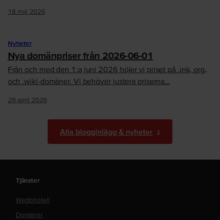
18 maj 2026
Nyheter
Nya domänpriser från 2026-06-01
Från och med den 1:a juni 2026 höjer vi priset på .ink, org,
och .wiki-domäner. Vi behöver justera priserna…
29 april 2026
Alla blogginlägg & nyheter
Tjänster
Webbhotell
Domäner