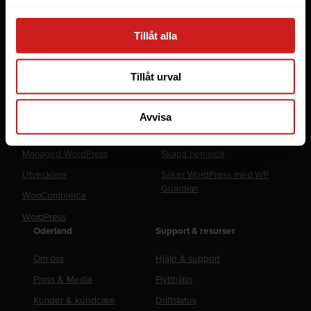
Microsoft 365 Business
Tillåt alla
Fler tjänster
Lösningar
Tillåt urval
Byråer
LiteSpeed Webbhotell
E-handel
Elastic Scaling
Avvisa
Företag
WP Toolkit
Managed WordPress
Skapa hemsida
Utvecklare
Säker WordPress med WP
Guardian
WooCommerce
WordPress
Oderland
Support & resurser
Om oss
Hjälp & support
Press & Media
Flytthjälp
Kunder & kundcase
Driftstatus