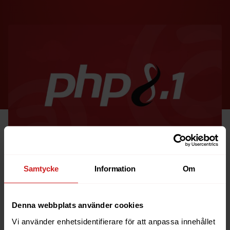
Samtycke
Information
Om
Förra veckan släpptes PHP 8.1. En stor uppdatering
Denna webbplats använder cookies
med
många nya funktioner
för dig som PHP-utvecklare.
Extra roliga nyheter är enumerations och readonly
Vi använder enhetsidentifierare för att anpassa innehållet