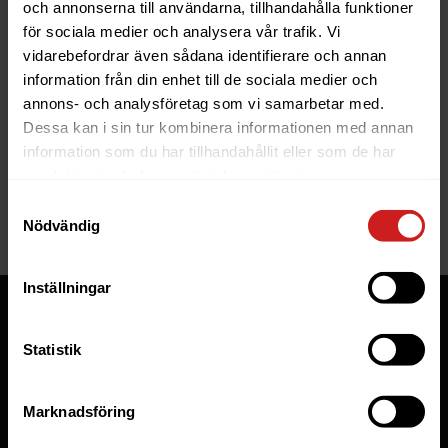
properties.
och annonserna till användarna, tillhandahålla funktioner
för sociala medier och analysera vår trafik. Vi
Nu finns PHP 8.1 tillgängligt på alla våra servrar. På våra
vidarebefordrar även sådana identifierare och annan
supportsidor kan du läsa mer om
hur du byter PHP-
information från din enhet till de sociala medier och
version
.
annons- och analysföretag som vi samarbetar med.
Dessa kan i sin tur kombinera informationen med annan
Tänk på att testa din applikation ordentligt innan du
information som du har tillhandahållit eller som de har
byter. Alla större uppdateringar av PHP kan kräva
samlat in när du har använt deras tjänster.
kodändringar i din applikation för att den ska funka
Samtyckesval
ordentligt. Tänk även på att se att de PHP extensions du
Nödvändig
använder finns tillgängliga för 8.1.
Inställningar
Tjänster
Statistik
Webbhotell
Domäner
Marknadsföring
Managed Server
Cloud