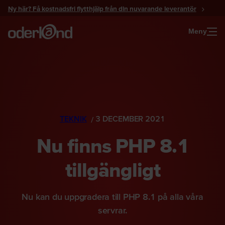
Gå
Ny här? Få kostnadsfri flytthjälp från din nuvarande leverantör
till
innehåll
Meny
TEKNIK
3 DECEMBER 2021
Nu finns PHP 8.1
tillgängligt
Nu kan du uppgradera till PHP 8.1 på alla våra
servrar.