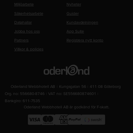
Miljöarbete
Nyheter
Säkerhetsarbete
Guider
Datahallar
Kundavdelningen
Jobba hos oss
App Suite
Partners
Registrera nytt konto
Villkor & policies
Oderland Webbhotell AB
Kungsgatan 56
411 08 Göteborg
Org. no: 556680-8746
VAT no: SE556680874601
Bankgiro: 611-7535
Oderland Webbhotell AB är godkänd för F-skatt.