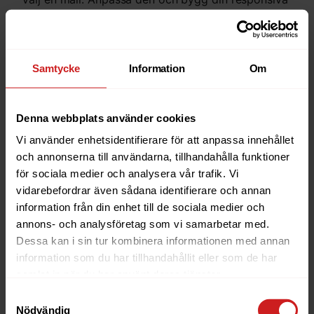
webbplats med drag-and-drop. Allt ingår helt
kostnadsfritt.
Du hittar dessutom
massvis av smarta funktioner
Samtycke
Information
Om
som e-handel, webbanalys, blogg, kartor och
kontaktformulär.
Denna webbplats använder cookies
Läs mer om site buildern
och
kika på vår
Vi använder enhetsidentifierare för att anpassa innehållet
demo
.
och annonserna till användarna, tillhandahålla funktioner
för sociala medier och analysera vår trafik. Vi
vidarebefordrar även sådana identifierare och annan
Vem är site buildern till för?
information från din enhet till de sociala medier och
annons- och analysföretag som vi samarbetar med.
När du behöver en hemsida snabbt och enkelt
Dessa kan i sin tur kombinera informationen med annan
kommer site buildern passa dig. Finns du inte på
information som du har tillhandahållit eller som de har
internet idag så finns du inte alls. Alla har samtidigt
samlat in när du har använt deras tjänster.
inte tid, budget och möjlighet att bygga och
Samtyckesval
underhålla en hemsida.
Nödvändig