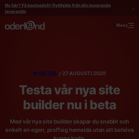
Gå
Ny här? Få kostnadsfri flytthjälp från din nuvarande
till
leverantör
innehåll
Meny
NYHETER
27 AUGUSTI 2020
Testa vår nya site
builder nu i beta
Med vår nya site builder skapar du snabbt och
enkelt en egen, proffsig hemsida utan att behöva
kunna koda.