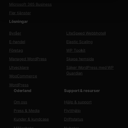
Microsoft 365 Business
Fler tjänster
Lösningar
Byråer
LiteSpeed Webbhotell
E-handel
Elastic Scaling
Företag
WP Toolkit
Managed WordPress
Skapa hemsida
Utvecklare
Säker WordPress med WP
Guardian
WooCommerce
WordPress
Oderland
Support & resurser
Om oss
Hjälp & support
Press & Media
Flytthjälp
Kunder & kundcase
Driftstatus
Miljöarbete
Nyheter