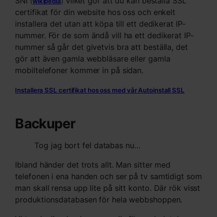
SNI
vilket gör att du kan beställa SSL
(
wikipedia
)
certifikat för din website hos oss och enkelt
installera det utan att köpa till ett dedikerat IP-
nummer. För de som ändå vill ha ett dedikerat IP-
nummer så går det givetvis bra att beställa, det
gör att även gamla webbläsare eller gamla
mobiltelefoner kommer in på sidan.
Installera SSL certifikat hos oss med vår Autoinstall SSL
Backuper
Tog jag bort fel databas nu…
Ibland händer det trots allt. Man sitter med
telefonen i ena handen och ser på tv samtidigt som
man skall rensa upp lite på sitt konto. Där rök visst
produktionsdatabasen för hela webbshoppen.