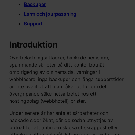
Backuper
Larm och jourpassning
Support
Introduktion
Överbelastningsattacker, hackade hemsidor,
spammande skripter på ditt konto, botnät,
omdirigering av din hemsida, varningar i
webbläsare, inga backuper och långa supporttider
är inte ovanligt att man råkar ut för om det
övergripande säkerhetsarbetet hos ett
hostingbolag (webbhotell) brister.
Under senare år har antalet sårbarheter och
hackade sidor ökat, där de sedan utnyttjas av
botnät för att antingen skicka ut skräppost eller
attackera ett annat mål. Intresserad av vad vi gör