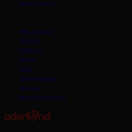
Villkor & policies
Support & resurser
Hjälp & support
Flytthjälp
Driftstatus
Nyheter
Guider
Kundavdelningen
App Suite
Registrera nytt konto
Oderland Webbhotell AB