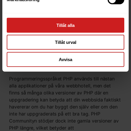
applikation. Det leder också till mindre support för
oss och kortare väntetider för andra
supportärenden!
Tillåt alla
Gamla PHP-versioner
Tillåt urval
skyddas av oss
Avvisa
End of Life? Men jag har ju
oscommerce…
Programmeringsspråket PHP används till nästan
alla applikationer på våra webbhotell, men det
finns så många olika versioner av PHP där en
uppgradering kan betyda att din webbsida faktiskt
havererar om du har byggt den själv eller om den
inte har uppgraderats på ett bra tag. PHP
Communityn stödjer dock inte gamla versioner av
PHP längre, vilket betyder att