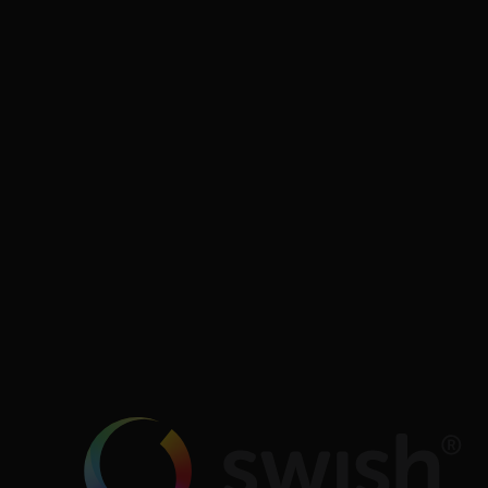
Kungsgatan 56
411 08 Göteborg
Org. no: 556680-8746
VAT no: SE556680874601
Bankgiro: 611-7535
Oderland Webbhotell AB är godkänd för F-skatt.