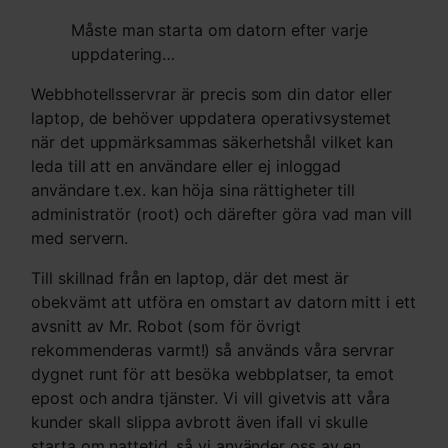
Måste man starta om datorn efter varje
uppdatering…
Webbhotellsservrar är precis som din dator eller
laptop, de behöver uppdatera operativsystemet
när det uppmärksammas säkerhetshål vilket kan
leda till att en användare eller ej inloggad
användare t.ex. kan höja sina rättigheter till
administratör (root) och därefter göra vad man vill
med servern.
Till skillnad från en laptop, där det mest är
obekvämt att utföra en omstart av datorn mitt i ett
avsnitt av Mr. Robot (som för övrigt
rekommenderas varmt!) så används våra servrar
dygnet runt för att besöka webbplatser, ta emot
epost och andra tjänster. Vi vill givetvis att våra
kunder skall slippa avbrott även ifall vi skulle
starta om nattetid, så vi använder oss av en