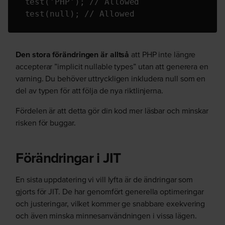
 test('PHP'); // Allowed

 test(null); // Allowed
Den stora förändringen är alltså
att PHP inte längre
accepterar ”implicit nullable types” utan att generera en
varning. Du behöver uttryckligen inkludera null som en
del av typen för att följa de nya riktlinjerna.
Fördelen är att detta gör din kod mer läsbar och minskar
risken för buggar.
Förändringar i JIT
En sista uppdatering vi vill lyfta är de ändringar som
gjorts för JIT. De har genomfört generella optimeringar
och justeringar, vilket kommer ge snabbare exekvering
och även minska minnesanvändningen i vissa lägen.