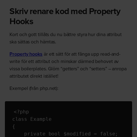
Skriv renare kod med Property
Hooks
Kort och gott tillåts du nu bättre styra hur dina attribut
ska sättas och hämtas.
Property hooks
är ett sätt för att fånga upp read-and-
write för ett attribut och minskar därmed behovet av
vissa boilerplates. Glöm “getters” och “setters” – anropa
attributet direkt istället!
Exempel (från php.net):
<?php

class Example

{

    private bool $modified = false;
