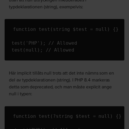
typdeklarationen (string), exempelvis:
function test(string $test = null) {}

test('PHP'); // Allowed

test(null); // Allowed
Här implicit tillåts null
trots
att det inte nämns som en
del av typdeklarationen (string). I PHP 8.4 markeras
detta som
deprecated
, och man måste explicit ange
null i typen:
function test(?string $test = null) {}
