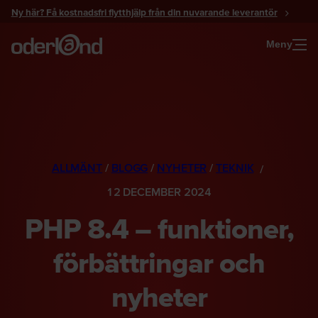
Gå
Ny här? Få kostnadsfri flytthjälp från din nuvarande leverantör
till
innehåll
Meny
ALLMÄNT
/
BLOGG
/
NYHETER
/
TEKNIK
12 DECEMBER 2024
PHP 8.4 – funktioner,
förbättringar och
nyheter