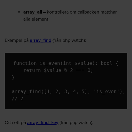
array_all
– kontrollera om callbacken matchar
alla
element
Exempel på
array_find
(från php.watch):
function is_even(int $value): bool {

    return $value % 2 === 0;

}

array_find([1, 2, 3, 4, 5], 'is_even');

// 2
Och ett på
array_find_key
(från php.watch):