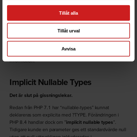
Det tog sin tid, men den som väntar på något gott… PHP
Tillåt alla
8.4 ger nu support för HTML5 genom att uppdatera sitt
DOM-API och introducera en ny klass,
Tillåt urval
\Dom\HTMLDocument.
Det betyder att du kan söka igenom (
parse
) dina HTML-
Avvisa
filer med större precision och i slutändan få ut mer
information.
Implicit Nullable Types
Det är slut på gissningslekar.
Redan från PHP 7.1 har “nullable-types” kunnat
deklareras som explicita med ?TYPE. Förändringen i
PHP 8.4 handlar dock om ”
implicit nullable types
”.
Tidigare kunde en parameter ges ett standardvärde null
utan att null uttryckligen inkluderades i