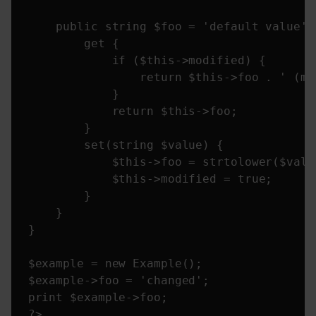
    public string $foo = 'default value' {
        get {

            if ($this->modified) {

                return $this->foo . ' (mod
            }

            return $this->foo;

        }

        set(string $value) {

            $this->foo = strtolower($value
            $this->modified = true;

        }

    }

}

$example = new Example();

$example->foo = 'changed';

print $example->foo;

?>