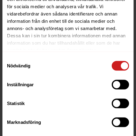
    array: $numbers,

för sociala medier och analysera vår trafik. Vi
    callback: fn (int $number) => $number 
vidarebefordrar även sådana identifierare och annan
);

information från din enhet till de sociala medier och
annons- och analysföretag som vi samarbetar med.
// False: not all elements are dividable b
Dessa kan i sin tur kombinera informationen med annan
array_all(

information som du har tillhandahållit eller som de har
    array: $numbers,

samlat in när du har använt deras tjänster.
    callback: fn (int $number) => $number 
Samtyckesval
);

Nödvändig
// True: all elements are smaller than 10

array_all(

Inställningar
    array: $numbers,

    callback: fn (int $number) => $number 
Statistik
);
Marknadsföring
Support för
HTML5