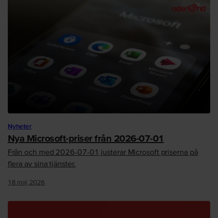
Nyheter
Nya Microsoft-priser från 2026-07-01
Från och med 2026-07-01 justerar Microsoft priserna på
flera av sina tjänster.
18 maj 2026