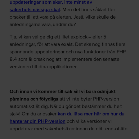
uppdateringar som sker, inte minst av
säkerhetsmässiga skäl
. Men det finns såklart fler
orsaker till att vara på alerten. Jaså, vilka skulle de
anledningarna vara, undrar du?
Tja, vi kan väl ge dig ett litet axplock – eller 5
anledningar, för att vara exakt. Det ska nog finnas flera
spännande uppdateringar och nya funktioner från PHP
8.4 som är orsak nog att implementera den senaste
versionen till dina applikationer.
Och innan vi kommer till sak vill vi bara ödmjukt
påminna och fötydliga
att vi inte byter PHP-version
automatiskt åt dig. När du gör det bestämmer du helt
själv! Om du är osäker
kan du läsa mer här om hur du
hanterar din PHP-version
och vilka versioner vi
uppdaterar med säkerhetsfixar innan de nått end-of-life.