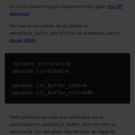
En större förändring som implementerats gäller
hur JIT
aktiveras
.
Det som innan krävde att du ställde in
opcache.jit_buffer_size till 0 för att avaktivera, kan nu
styras såhär
:
opcache.jit=tracing

opcache.jit=disable

opcache.jit_buffer_size=0

opcache.jit_buffer_size=64M
Detta påverkar bara dig som användare om du
specificerat en opcache.jit_buffer_size men inte en
opcache.jit. Om det gäller dig, behöver du lägga till