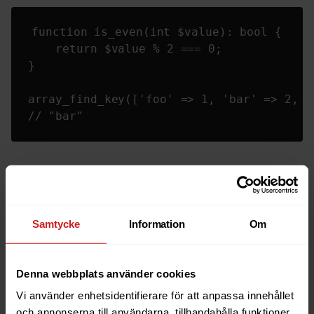
function is_even(int $value): bool {

    return $value % 2 === 0;

}

array_find_key(['foo' => 1, 'bar' => 2, '
// "bar"
Och ett sista exempel på
array_any och array_all
(från
stitcher.io):
Samtycke
Information
Om
$numbers = [1, 2, 3, 4, 5, 6];

Denna webbplats använder cookies
// True: at least one element is dividable
Vi använder enhetsidentifierare för att anpassa innehållet
array_any(

och annonserna till användarna, tillhandahålla funktioner