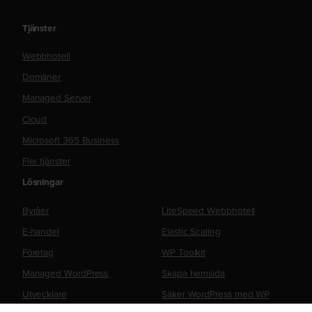
Tjänster
Webbhotell
Domäner
Managed Server
Cloud
Microsoft 365 Business
Fler tjänster
Lösningar
Byråer
LiteSpeed Webbhotell
E-handel
Elastic Scaling
Företag
WP Toolkit
Managed WordPress
Skapa hemsida
Utvecklare
Säker WordPress med WP
Guardian