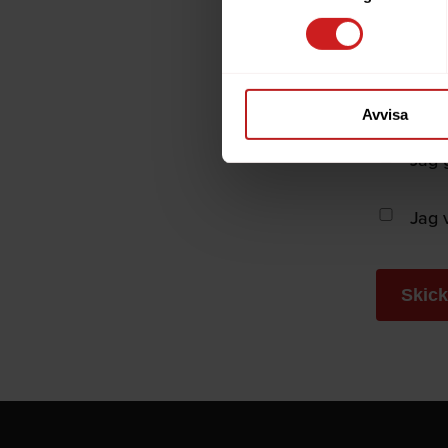
Samtyck
Jag 
Oder
Avvisa
Samtyck
Jag 
Samtyck
Jag v
Skic