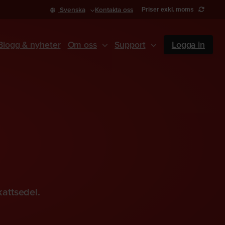
Svenska
Kontakta oss
Priser exkl. moms
Blogg & nyheter
Om oss
Support
Logga in
kattsedel.