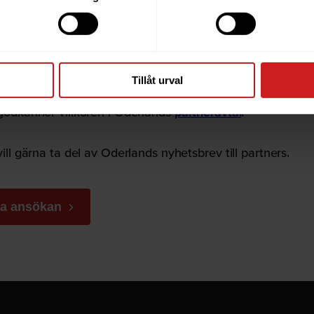
e
godkänner att min ansökan kommer behandlas i enlighet
*
lands
integritetspolicy
.
*
Tillåt urval
e
godkänner villkoren i Oderlands
partneravtal
.
*
*
e
ill gärna ta del av Oderlands nyhetsbrev till partners.
ka ansökan