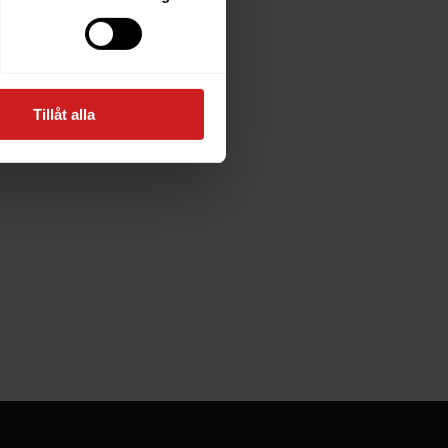
 med
Tillåt alla