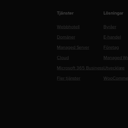
Tjänster
Lösningar
Webbhotell
Byråer
Domäner
E-handel
Managed Server
Företag
Cloud
Managed Wo
Microsoft 365 Business
Utvecklare
Fler tjänster
WooComme