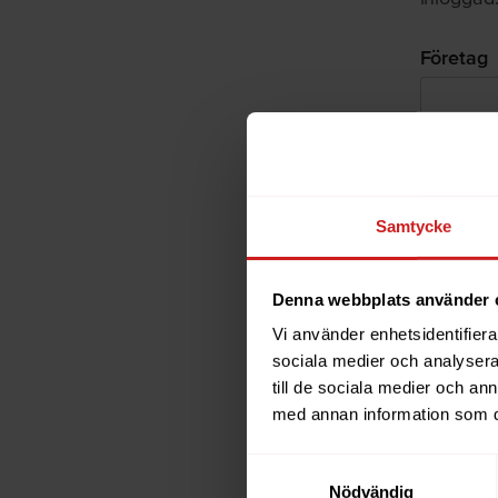
Företag
Organis
Samtycke
Kontakt
Denna webbplats använder 
Vi använder enhetsidentifierar
sociala medier och analysera 
Förnam
till de sociala medier och a
med annan information som du 
E-post
*
Samtyckesval
Nödvändig