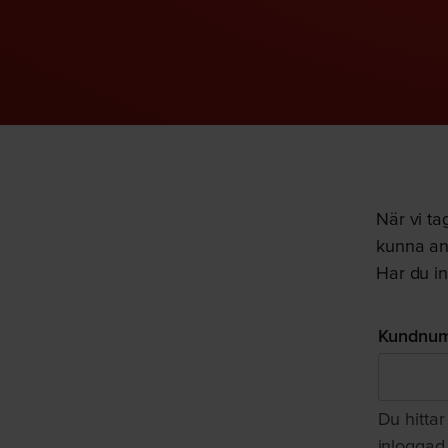
När vi ta
kunna an
Har du i
Kundnu
Du hitta
inloggad