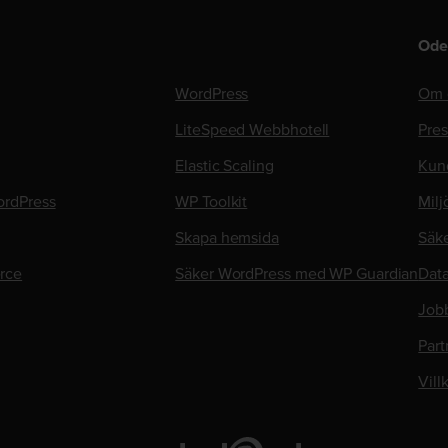
Ode
WordPress
Om 
LiteSpeed Webbhotell
Pre
Elastic Scaling
Kun
rdPress
WP Toolkit
Milj
Skapa hemsida
Säk
rce
Säker WordPress med WP Guardian
Data
Job
Part
Vill