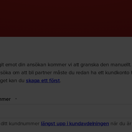
git emot din ansökan kommer vi att granska den manuellt. 
söka om att bli partner måste du redan ha ett kundkonto 
nget kan du
skapa ett först
.
mmer
*
r ditt kundnummer
längst upp i kundavdelningen
när du är
.