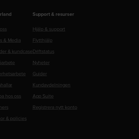
rland
Support & resurser
oss
Hjälp & support
ss & Media
Flytthjälp
der & kundcase
Driftstatus
öarbete
Nyheter
erhetsarbete
Guider
hallar
Kundavdelningen
ba hos oss
App Suite
ners
Registrera nytt konto
kor & policies