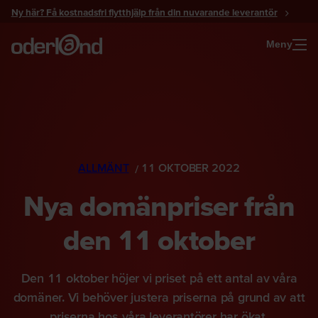
Gå
Ny här? Få kostnadsfri flytthjälp från din nuvarande leverantör
till
innehåll
Meny
ALLMÄNT
11 OKTOBER 2022
Nya domänpriser från
den 11 oktober
Den 11 oktober höjer vi priset på ett antal av våra
domäner. Vi behöver justera priserna på grund av att
priserna hos våra leverantörer har ökat.