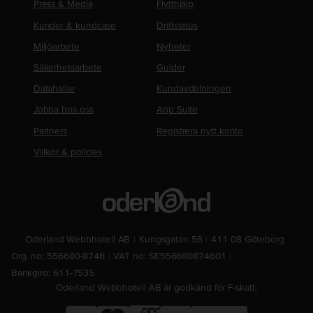
Press & Media
Flytthjälp
Kunder & kundcase
Driftstatus
Miljöarbete
Nyheter
Säkerhetsarbete
Guider
Datahallar
Kundavdelningen
Jobba hos oss
App Suite
Partners
Registrera nytt konto
Villkor & policies
Oderland Webbhotell AB
Kungsgatan 56
411 08 Göteborg
Org. no: 556680-8746
VAT no: SE556680874601
Bankgiro: 611-7535
Oderland Webbhotell AB är godkänd för F-skatt.