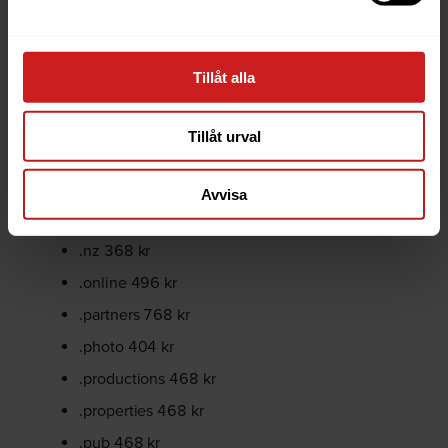
.lv 272 kr
.marketing 468 kr
Tillåt alla
.media 508 kr
.mobi 292 kr
Tillåt urval
.mx 676 kr
.network 348 kr
Avvisa
.ninja 324 kr
.nz 368 kr
.online 496 kr
.partners 768 kr
.photo 404 kr
.productions 468 kr
.properties 468 kr
.pub 468 kr