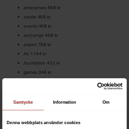
.enterprises 468 kr
.estate 468 kr
.events 468 kr
.exchange 468 kr
.expert 768 kr
.fm 1164 kr
.foundation 432 kr
.games 344 kr
.global 1056 kr
.gs 292 kr
.guide 468 kr
Samtycke
Information
Om
.guru 508 kr
.holdings 768 kr
Denna webbplats använder cookies
.horse 404 kr