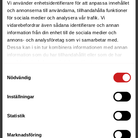
Vi använder enhetsidentifierare för att anpassa innehållet
.in 244 kr
och annonserna till användarna, tillhandahålla funktioner
för sociala medier och analysera vår trafik. Vi
.info 248 kr
vidarebefordrar även sådana identifierare och annan
.ink 384 kr
information från din enhet till de sociala medier och
.international 348 kr
annons- och analysföretag som vi samarbetar med.
Dessa kan i sin tur kombinera informationen med annan
.io 696 kr
information som du har tillhandahållit eller som de har
.jp 968 kr
samlat in när du har använt deras tjänster.
.kaufen 432 kr
Samtyckesval
.kr 392 kr
Nödvändig
.la 436 kr
Inställningar
.land 468 kr
.lawyer 808 kr
Statistik
.lease 696 kr
.li 276 kr
Marknadsföring
.life 468 kr