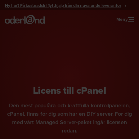
Gå
Ny här? Få kostnadsfri flytthjälp från din nuvarande leverantör
till
innehåll
Meny
Licens till cPanel
Den mest populära och kraftfulla kontrollpanelen,
cPanel, finns för dig som har en DIY server. För dig
med vårt Managed Server-paket ingår licensen
redan.