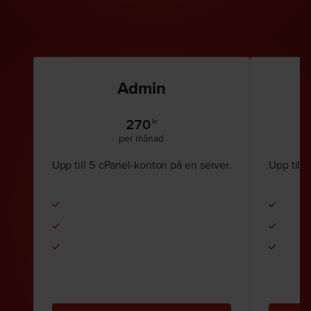
Admin
270
kr
per månad
Upp till 5 cPanel-konton på en server.
Upp till