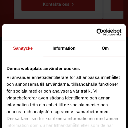
Kontakta oss
Samtycke
Information
Om
Tjänster
Webbhotell
Denna webbplats använder cookies
Domäner
Vi använder enhetsidentifierare för att anpassa innehållet
Managed Server
och annonserna till användarna, tillhandahålla funktioner
Cloud
för sociala medier och analysera vår trafik. Vi
Microsoft 365 Business
vidarebefordrar även sådana identifierare och annan
Fler tjänster
information från din enhet till de sociala medier och
annons- och analysföretag som vi samarbetar med.
Lösningar
Dessa kan i sin tur kombinera informationen med annan
Byråer
LiteSpeed Webbhotell
information som du har tillhandahållit eller som de har