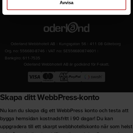
Avvisa
Villkor & policies
Oderland Webbhotell AB
Kungsgatan 56
411 08 Göteborg
Org. no: 556680-8746
VAT no: SE556680874601
Bankgiro: 611-7535
Oderland Webbhotell AB är godkänd för F-skatt.
Skapa ditt WebbPress-konto
Nu kan du skapa dig ett WebbPress konto och testa att
bygga hemsidan kostnadsfritt i 90 dagar! Du kan
uppgradera till ett skarpt webbhotellskonto när som helst