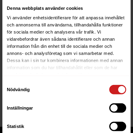
Denna webbplats använder cookies
Under helgerna har vi öppet på supporten alla dagar
Vi använder enhetsidentifierare för att anpassa innehållet
utom julafton och nyårsafton. Övriga dagar har vi öppet
och annonserna till användarna, tillhandahålla funktioner
med något andra tider än vanligt:
för sociala medier och analysera vår trafik. Vi
19-22 december: 8 – 19
vidarebefordrar även sådana identifierare och annan
23 december: 8 – 17
information från din enhet till de sociala medier och
Julafton, 24 december: Stängt
annons- och analysföretag som vi samarbetar med.
Juldagen, 25 december: 10 – 15
Dessa kan i sin tur kombinera informationen med annan
Annandag jul, 26 december: 10 – 15
information som du har tillhandahållit eller som de har
27-30 december: 8 – 19
samlat in när du har använt deras tjänster.
Nyårsafton, 31 december: Stängt
Samtyckesval
Nyårsdagen, 1 januari 10 – 15
Nödvändig
Trettondag jul, 6 januari:10-15
Självklart har vi också driftjour bemannad dygnet runt,
Inställningar
precis som vanligt alla dagar.
Statistik