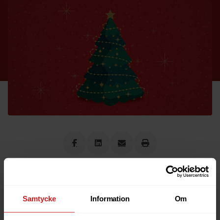
Med några dagar kvar till jul börjar julstämningen
infinna sig trots att det i alla fall inte här i Göteborg inte
ser ut att bli en särskilt vit jul.
Samtycke
Information
Om
Vi vill tacka dig för att du är kund till oss på Oderland. Vi
önskar dig och dina en riktig god jul och ett gott nytt år.