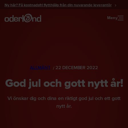
Gå
Ny här? Få kostnadsfri flytthjälp från din nuvarande leverantör
till
innehåll
Meny
ALLMÄNT
22 DECEMBER 2022
God jul och gott nytt år!
Vi önskar dig och dina en riktigt god jul och ett gott
nytt år.