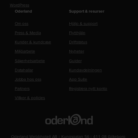
WordPress
Oderland
Support & resurser
Om oss
Hjälp & support
Press & Media
Flytthjälp
Kunder & kundcase
Driftstatus
Miljöarbete
Nyheter
Säkerhetsarbete
Guider
Datahallar
Kundavdelningen
Jobba hos oss
App Suite
Partners
Registrera nytt konto
Villkor & policies
Oderland Webbhotell AB
Kungsgatan 56
411 08 Göteborg