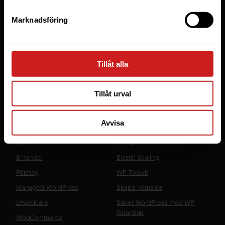
Tjänster
Marknadsföring
Webbhotell
Domäner
Managed Server
Tillåt alla
Cloud
Microsoft 365 Business
Tillåt urval
Fler tjänster
Lösningar
Avvisa
Byråer
LiteSpeed Webbhotell
E-handel
Elastic Scaling
Företag
WP Toolkit
Managed WordPress
Skapa hemsida
Utvecklare
Säker WordPress med WP
Guardian
WooCommerce