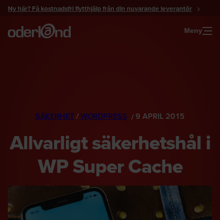
Gå
Ny här? Få kostnadsfri flytthjälp från din nuvarande leverantör
till
innehåll
Meny
SÄKERHET
/
WORDPRESS
9 APRIL 2015
Allvarligt säkerhetshål i
WP Super Cache