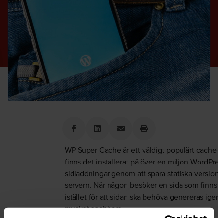
WP Super Cache är ett väldigt populärt cache-
finns det installerat på över en miljon WordPr
sidladdningar genom att spara statiska version
servern. När någon besöker en sida som finns
istället för att sidan ska behöva genereras igen
mycket snabbare.