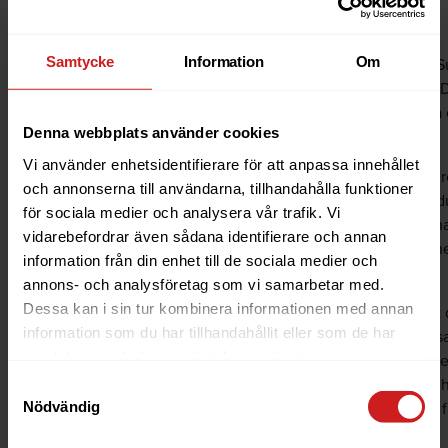
Källa: Sucuri
Samtycke
Information
Om
Ett allvarligt säkerhetshål har nu hittats i WP 
injicera sin egen kod in i dina cachade sidor. D
administratörskonton eller bakdörrar för att f
Denna webbplats använder cookies
sajt.
Vi använder enhetsidentifierare för att anpassa innehållet
Det första du behöver göra är att, om du inte
och annonserna till användarna, tillhandahålla funktioner
Cache installerat på din WordPress sajt. Om du
för sociala medier och analysera vår trafik. Vi
som du hittar i WordPress admindel. Om du h
vidarebefordrar även sådana identifierare och annan
genast uppdatera det till den senaste version
information från din enhet till de sociala medier och
WordPress inbyggda uppdateringsfunktion.
annons- och analysföretag som vi samarbetar med.
Dessa kan i sin tur kombinera informationen med annan
Om din sajt blir hackad rekommenderar vi att d
information som du har tillhandahållit eller som de har
den också påverkades till en tidpunkt innan sa
samlat in när du har använt deras tjänster.
behöver du direkt uppdatera WP Super Cache, W
senaste versionen för att förhindra att du bli
Samtyckesval
Nödvändig
databasen måste du kontakta våran
support
, 
genom
Oderland Backup i cPanel.