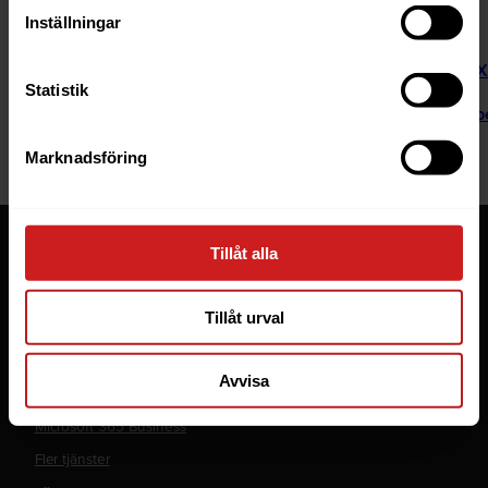
Inställningar
Mer information:
Sucuri Blog –
Security Advisory: Persistent
Statistik
Arstechnica –
As many as 1 million sites im
WordPress.org –
WP Super Cache
Marknadsföring
Tjänster
Tillåt alla
Webbhotell
Tillåt urval
Domäner
Managed Server
Avvisa
Cloud
Microsoft 365 Business
Fler tjänster