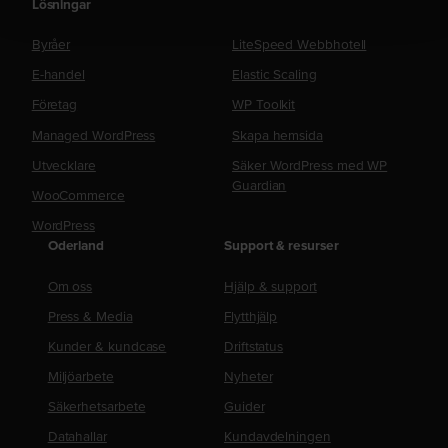
Lösningar
Byråer
LiteSpeed Webbhotell
E-handel
Elastic Scaling
Företag
WP Toolkit
Managed WordPress
Skapa hemsida
Utvecklare
Säker WordPress med WP
Guardian
WooCommerce
WordPress
Oderland
Support & resurser
Om oss
Hjälp & support
Press & Media
Flytthjälp
Kunder & kundcase
Driftstatus
Miljöarbete
Nyheter
Säkerhetsarbete
Guider
Datahallar
Kundavdelningen