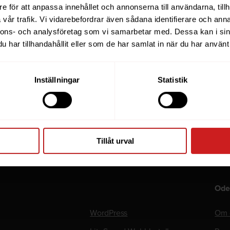
detta WordCamp!
e för att anpassa innehållet och annonserna till användarna, tillh
vår trafik. Vi vidarebefordrar även sådana identifierare och anna
 fokus var såklart mycket på AI för utvecklare och desig
nnons- och analysföretag som vi samarbetar med. Dessa kan i sin
mering, innehåll och bildoptimering. Vikten av tillgängligh
har tillhandahållit eller som de har samlat in när du har använt 
ar också i fokus och vi tog med oss hem en massa inspire
ämnen.
Inställningar
Statistik
itta oss i bilden ovan?
Tillåt urval
Ode
WordPress
Om 