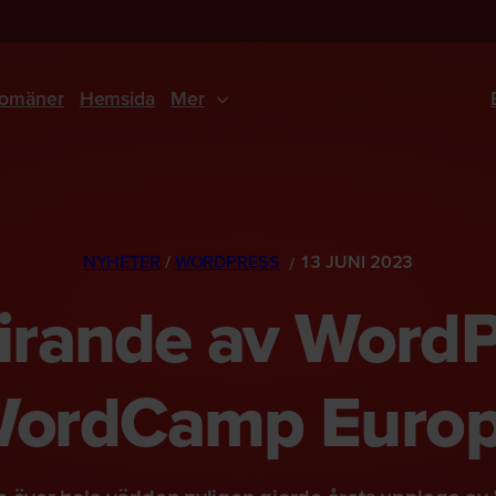
omäner
Hemsida
Mer
NYHETER
/
WORDPRESS
13 JUNI 2023
firande av WordP
ordCamp Euro