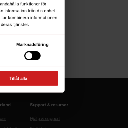
andahålla funktioner för
n information från din enhet
ners, men
 tur kombinera informationen
et samt
deras tjänster.
rande tankar
Marknadsföring
Tillåt alla
rland
Support & resurser
oss
Hjälp & support