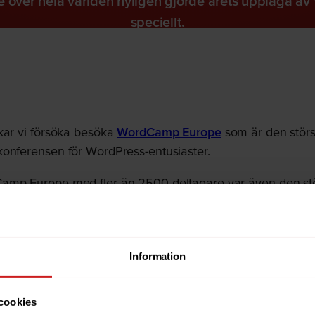
e över hela världen nyligen gjorde årets upplaga 
speciellt.
kar vi försöka besöka
WordCamp Europe
som är den störs
konferensen för WordPress-entusiaster.
amp Europe med fler än 2500 deltagare var även den störs
m i Aten.
0-års firande över hela världen nyligen gjorde även den
Information
ersoner från Oderland som deltog och fick träffa otroligt
duktiga människor från olika delar av världen. Hela 100 o
cookies