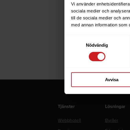
bidrog till 
Vi använder enhetsidentifierar
sociala medier och analysera 
Konferensens
till de sociala medier och a
även på opti
med annan information som du 
prestanda v
Samtyckesval
runt dessa 
Nödvändig
PS: Kan du h
Avvisa
Tjänster
Lösningar
Webbhotell
Byråer