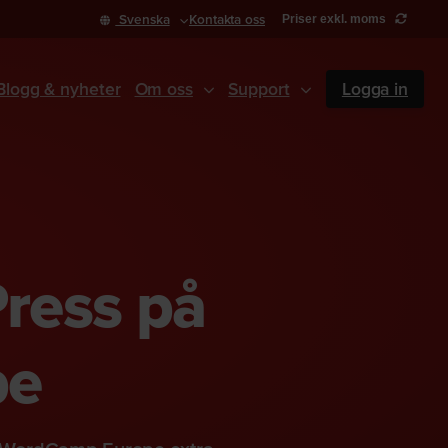
Svenska
Kontakta oss
Priser exkl. moms
Blogg & nyheter
Om oss
Support
Logga in
ress på
pe