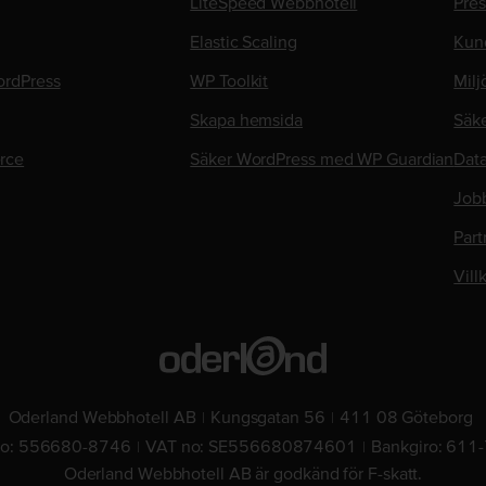
LiteSpeed Webbhotell
Pre
Elastic Scaling
Kun
rdPress
WP Toolkit
Milj
Skapa hemsida
Säk
rce
Säker WordPress med WP Guardian
Data
Job
Part
Vill
Oderland Webbhotell AB
Kungsgatan 56
411 08 Göteborg
no: 556680-8746
VAT no: SE556680874601
Bankgiro: 611
Oderland Webbhotell AB är godkänd för F-skatt.