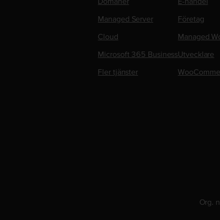
Domäner
E-handel
Managed Server
Företag
Cloud
Managed Wo
Microsoft 365 Business
Utvecklare
Fler tjänster
WooComme
Org. 