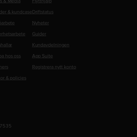
ss & Media
Flytthjälp
der & kundcase
Driftstatus
öarbete
Nyheter
erhetsarbete
Guider
hallar
Kundavdelningen
ba hos oss
App Suite
ners
Registrera nytt konto
kor & policies
-7535