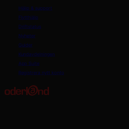
Hjälp & support
Flytthjälp
Driftstatus
Nyheter
Guider
Kundavdelningen
App Suite
Registrera nytt konto
Oderland Webbhotell AB
Kungsgatan 56
411 08 Göteborg