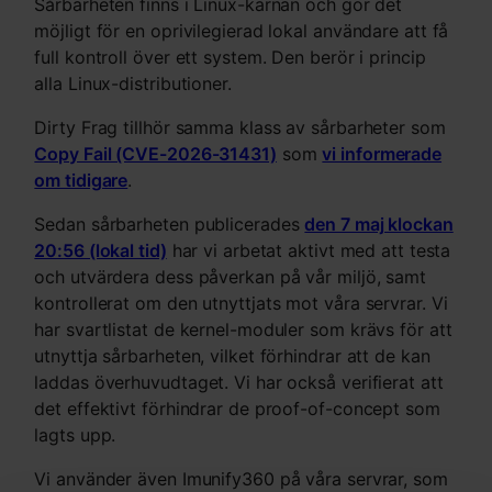
Sårbarheten finns i Linux-kärnan och gör det
möjligt för en oprivilegierad lokal användare att få
full kontroll över ett system. Den berör i princip
alla Linux-distributioner.
Dirty Frag tillhör samma klass av sårbarheter som
Copy Fail (CVE-2026-31431)
som
vi informerade
om tidigare
.
Sedan sårbarheten publicerades
den 7 maj klockan
20:56 (lokal tid)
har vi arbetat aktivt med att testa
och utvärdera dess påverkan på vår miljö, samt
kontrollerat om den utnyttjats mot våra servrar. Vi
har svartlistat de kernel-moduler som krävs för att
utnyttja sårbarheten, vilket förhindrar att de kan
laddas överhuvudtaget. Vi har också verifierat att
det effektivt förhindrar de proof-of-concept som
lagts upp.
Vi använder även Imunify360 på våra servrar, som