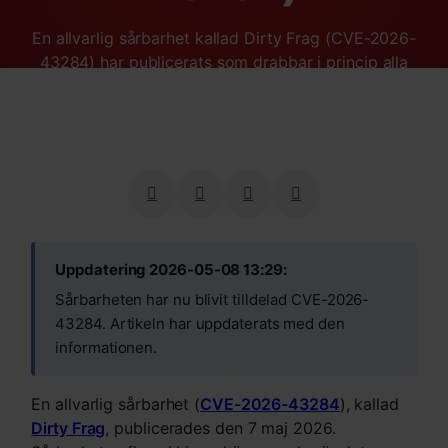
En allvarlig sårbarhet kallad Dirty Frag (CVE-2026-
43284) har publicerats som drabbar i princip alla
Linux-distributioner. Vi har agerat omgående och våra
webbhotellskunder behöver inte vidta några åtgärder.
Uppdatering 2026-05-08 13:29:
Sårbarheten har nu blivit tilldelad CVE-2026-
43284. Artikeln har uppdaterats med den
informationen.
En allvarlig sårbarhet (
CVE-2026-43284
), kallad
Dirty Frag
, publicerades den 7 maj 2026.