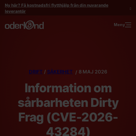
Gå
Ny här? Få kostnadsfri flytthjälp från din nuvarande
till
leverantör
innehåll
Meny
DRIFT
/
SÄKERHET
8 MAJ 2026
Information om
sårbarheten Dirty
Frag (CVE-2026-
43284)