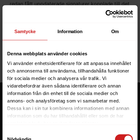
redan fått uppdaterade signaturer kopplade till det
kända exploitet. Det innebär att Imunify360 känner
igen och blockerar försök att utnyttja sårbarheten.
Skyddet består alltså av flera lager.
Samtycke
Information
Om
Vi inväntar en uppdaterad kernel från CloudLinux
och installerar den så snart den finns tillgänglig.
Denna webbplats använder cookies
Du som webbhotellskund hos Oderland behöver
Vi använder enhetsidentifierare för att anpassa innehållet
inte göra något – vi återkommer om läget
och annonserna till användarna, tillhandahålla funktioner
förändras.
för sociala medier och analysera vår trafik. Vi
Tjänster
vidarebefordrar även sådana identifierare och annan
information från din enhet till de sociala medier och
Webbhotell
annons- och analysföretag som vi samarbetar med.
Domäner
Dessa kan i sin tur kombinera informationen med annan
information som du har tillhandahållit eller som de har
Managed Server
samlat in när du har använt deras tjänster.
Cloud
Samtyckesval
Microsoft 365 Business
Nödvändig