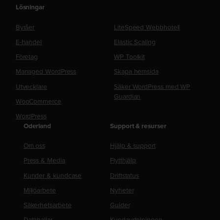
Lösningar
Byråer
LiteSpeed Webbhotell
E-handel
Elastic Scaling
Företag
WP Toolkit
Managed WordPress
Skapa hemsida
Utvecklare
Säker WordPress med WP
Guardian
WooCommerce
WordPress
Oderland
Support & resurser
Om oss
Hjälp & support
Press & Media
Flytthjälp
Kunder & kundcase
Driftstatus
Miljöarbete
Nyheter
Säkerhetsarbete
Guider
Datahallar
Kundavdelningen