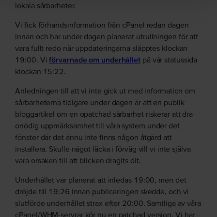
lokala sårbarheter.
Vi fick förhandsinformation från cPanel redan dagen
innan och har under dagen planerat utrullningen för att
vara fullt redo när uppdateringarna släpptes klockan
19:00. Vi
förvarnade om underhållet
på vår statussida
klockan 15:22.
Anledningen till att vi inte gick ut med information om
sårbarheterna tidigare under dagen är att en publik
bloggartikel om en opatchad sårbarhet riskerar att dra
onödig uppmärksamhet till våra system under det
fönster där det ännu inte finns någon åtgärd att
installera. Skulle något läcka i förväg vill vi inte själva
vara orsaken till att blicken dragits dit.
Underhållet var planerat att inledas 19:00, men det
dröjde till 19:26 innan publiceringen skedde, och vi
slutförde underhållet strax efter 20:00. Samtliga av våra
cPanel/WHM-servrar kör nu en patchad version. Vi har