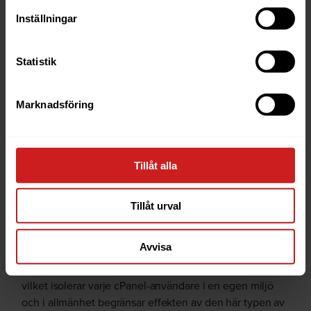
11.132
11.132.0.32
Inställningar
11.130
11.130.0.23
Statistik
11.126
11.126.0.59
11.124
11.124.0.38
Marknadsföring
11.118
11.118.0.67
11.110
11.110.0.119
Tillåt alla
11.110 (cl6110)
11.110.0.118
11.102
11.102.0.42
Tillåt urval
11.94
11.94.0.31
Avvisa
11.86
11.86.0.44
Vår webbhotellsmiljö använder dessutom CageFS,
vilket isolerar varje cPanel-användare i en egen miljö
och i allmänhet begränsar effekten av den här typen av