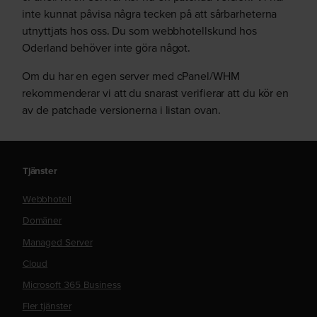
inte kunnat påvisa några tecken på att sårbarheterna
utnyttjats hos oss. Du som webbhotellskund hos
Oderland behöver inte göra något.
Om du har en egen server med cPanel/WHM
rekommenderar vi att du snarast verifierar att du kör en
av de patchade versionerna i listan ovan.
Tjänster
Webbhotell
Domäner
Managed Server
Cloud
Microsoft 365 Business
Fler tjänster