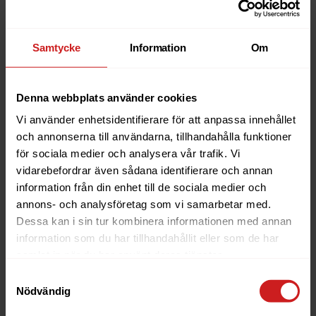
ett DNS-kluster gör det möjligt för en skadlig
server att utföra en man-in-the-middle-attack och
fånga upp inloggningsuppgifter.
Samtycke
Information
Om
CVE-2026-32993
– Oautentiserad endpoint i
cpsrvd
gör det möjligt att injicera godtyckliga
HTTP-headers.
Denna webbplats använder cookies
Vi använder enhetsidentifierare för att anpassa innehållet
Tekniska detaljer offentliggjordes först i samband med
och annonserna till användarna, tillhandahålla funktioner
patchen, vilket är cPanels normala rutin vid den här
för sociala medier och analysera vår trafik. Vi
typen av samordnade säkerhetsuppdateringar. Patchen
vidarebefordrar även sådana identifierare och annan
finns även dokumenterad i
cPanels changelog
.
information från din enhet till de sociala medier och
annons- och analysföretag som vi samarbetar med.
Patchade versioner per cPanel-tier:
Dessa kan i sin tur kombinera informationen med annan
information som du har tillhandahållit eller som de har
TIER
MINSTA PATCHADE VERSION
samlat in när du har använt deras tjänster.
11.136
11.136.0.10
Samtyckesval
Nödvändig
11.134
11.134.0.26