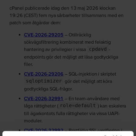
cPanel publicerade idag den 13 maj 2026 klockan
19:26 (CEST) fem nya sårbarheter tillsammans med en
patch som åtgärdar dem:
CVE-2026-29205
– Otillräcklig
sökvägsfiltrering kombinerat med felaktig
hantering av privilegier i vissa
cpdavd
-
endpoints gör det möjligt att läsa godtyckliga
filer.
CVE-2026-29206
– SQL-injektion i skriptet
sqloptimizer
gör det möjligt att köra
godtyckliga SQL-frågor.
CVE-2026-32991
– En team-användare med
låga rättigheter (
role=default
) kan eskalera
till ägarkontots fulla rättigheter via vissa UAPI-
moduler.
CVE-2026-32992
– Bristfällig SSL-verifiering i