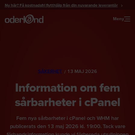
Gå
Ny här? Få kostnadsfri flytthjälp från din nuvarande leverantör
till
innehåll
Meny
SÄKERHET
13 MAJ 2026
Information om fem
sårbarheter i cPanel
Fem nya sårbarheter i cPanel och WHM har
publicerats den 13 maj 2026 kl. 19:00. Tack vare
förhandsinformation kunde vi förbereda utrullningen