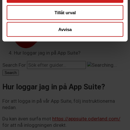
Tillåt urval
Avvisa
Hur loggar jag in på App Suite?
Search For
Search
Hur loggar jag in på App Suite?
För att logga in på vår App Suite, följ instruktionerna
nedan.
Du kan även surfa mot
https://appsuite.oderland.com/
för att nå inloggningen direkt.