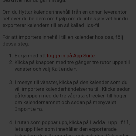
Om du flyttar kalenderinnehåll från en annan leverantör
behöver du be dem om hjälp om du inte själv vet hur du
exporterar kalendern till en så kallad .ics-fil.
För att importera innehåll till en kalender hos oss, följ
dessa steg:
Börja med att
logga in på App Suite
.
Klicka på knappen med tre gånger tre rutor uppe till
vänster och välj
Kalender
.
I menyn till vänster, klicka på den kalender som du
vill importera kalenderhändelserna till. Klicka sedan
på knappen med de tre vågräta strecken till höger
om kalendernamnet och sedan på menyvalet
Importera
.
I rutan som poppar upp, klicka på
Ladda upp fil
,
leta upp filen som innehåller den exporterade
kalendern du vill importera och välj den. Välj sedan