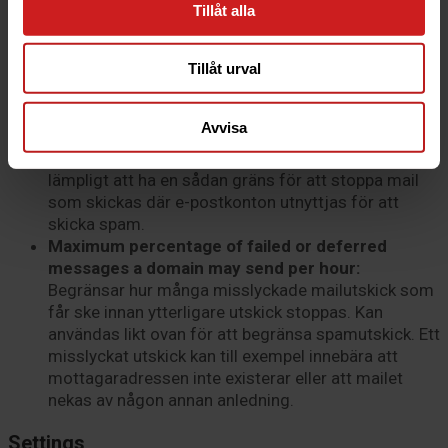
Max Parked Domains:
Max antal alias som får
Tillåt alla
finnas under cPanelkonton med detta paket.
Max Addon Domains:
Max antal tilläggsdomäner
Tillåt urval
som får finnas under cPanelkonton med detta
paket.
Maximum Hourly Email by Domain Relayed:
Avvisa
Begränsar hur många mail som får skickas från
cPanelkontot per
domän
. Det kan exempelvis vara
lämpligt att ha en sådan gräns för att stoppa mail
som skickas där e-postkonton utnyttjas för att
skicka spam.
Maximum percentage of failed or deferred
messages a domain may send per hour:
Begränsar hur många misslyckade mailutskick som
får ske innan ytterligare utskick stoppas. Kan
användas likt ovan för att begränsa spamutskick. Ett
misslyckat utskick kan till exempel innebära att
mottagaradressen inte existerar eller att mailet
nekas av någon annan anledning.
Settings