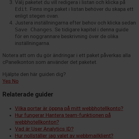
Välj paketet du vill redigera i listan och klicka på
Edit
. Finns inga paket i listan behöver du skapa ett
enligt stegen ovan.
Justera inställningarna efter behov och klicka sedan
Save Changes
. Se tidigare kapitel i denna guide
för en noggrannare beskrivning över de olika
inställningarna.
Notera att om du gör ändringar i ett paket påverkas alla
cPanelkonton som använder det paketet.
Hjälpte den här guiden dig?
Yes
No
Relaterade guider
Vilka portar är öppna på mitt webbhotellkonto?
Hur fungerar Hantera team-funktionen på
webbhotellkonton?
Vad är User Analytics ID?
Hur nollställer jag valet av webbmailklient?