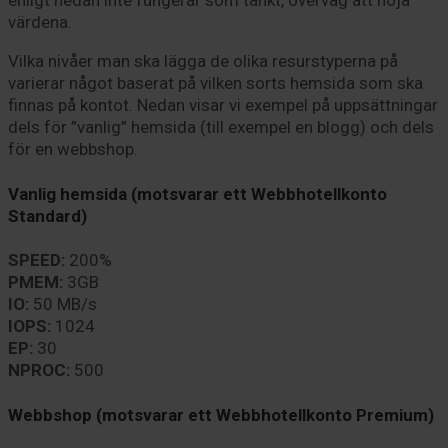
enligt nedan inte fungerar som tänkt, överväg att höja
värdena.
Vilka nivåer man ska lägga de olika resurstyperna på
varierar något baserat på vilken sorts hemsida som ska
finnas på kontot. Nedan visar vi exempel på uppsättningar
dels för ”vanlig” hemsida (till exempel en blogg) och dels
för en webbshop.
Vanlig hemsida (motsvarar ett Webbhotellkonto
Standard)
SPEED:
200%
PMEM:
3GB
IO:
50 MB/s
IOPS:
1024
EP:
30
NPROC:
500
Webbshop (motsvarar ett Webbhotellkonto Premium)