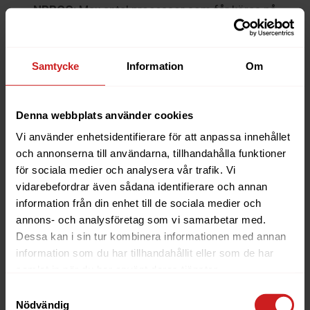
NPROC:
Max antal processor som får köras på
kontot. Det här värdet ska alltid vara högre än EP-
värdet.
Samtycke
Information
Om
Om du istället för att klicka på pennan klickar på klockan
med pilen under actions så kan du se hur mycket resurser
som det specifika kontot har använt historiskt.
Denna webbplats använder cookies
Vi använder enhetsidentifierare för att anpassa innehållet
och annonserna till användarna, tillhandahålla funktioner
Statistics
för sociala medier och analysera vår trafik. Vi
vidarebefordrar även sådana identifierare och annan
information från din enhet till de sociala medier och
På den här sidan kan du få en överblick över
annons- och analysföretag som vi samarbetar med.
resursanvändningen för alla dina konton samt identifiera
problematiska konton.
Dessa kan i sin tur kombinera informationen med annan
information som du har tillhandahållit eller som de har
Börja med att välja vilket tidsspann du vill visa uppe till
samlat in när du har använt deras tjänster.
vänster.
Samtyckesval
Nödvändig