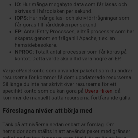
IO:
Hur många megabyte data som får läsas och
skrivas till hårddisken per sekund.
IOPS:
Hur många läs- och skrivförfrågningar som
får göras till hårddisken per sekund.
EP:
Antal Entry Processes, alltså processer som har
skapats genom en fråga till Apache, t.ex. en
hemsidebesökare.
NPROC:
Totalt antal processer som får köras på
kontot. Detta värde ska alltid vara högre än EP.
Varje cPanelkonto som använder paketet som du ändrar
resurserna för kommer få dom uppdaterade resurserna.
Så länge du inte har skrivit över resurserna för ett
specifikt konto som du kan göra på
Users-fliken
, då
kommer de manuellt satta resurserna fortfarande gälla.
Föreslagna nivåer att börja med
Tänk på att nivåerna nedan enbart är förslag. Om
hemsidor som ställts in att använda paket med gränser