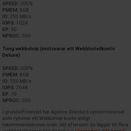
SPEED:
300%
PMEM:
5GB
IO:
250 MB/s
IOPS:
1024
EP:
50
NPROC:
500
Tung webbshop (motsvarar ett Webbhotellkonto
Deluxe)
SPEED:
500%
PMEM:
8GB
IO:
350 MB/s
IOPS:
2048
EP:
70
NPROC:
500
I grundutförandet har Agency Standard systemresurser
som rymmer ett Webbshop-konto enligt
rekommendationen ovan. Allt eftersom du lägger till flera
webbhotellkonton kan du behöva
uppgradera ditt Agency-