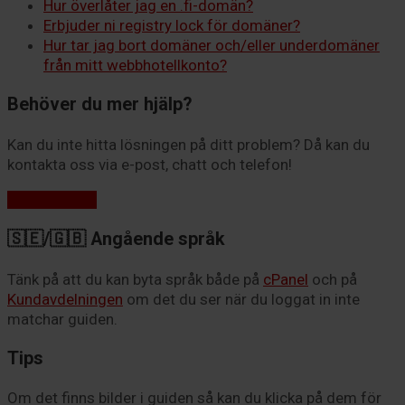
Hur överlåter jag en .fi-domän?
Erbjuder ni registry lock för domäner?
Hur tar jag bort domäner och/eller underdomäner
från mitt webbhotellkonto?
Behöver du mer hjälp?
Kan du inte hitta lösningen på ditt problem? Då kan du
kontakta oss via e-post, chatt och telefon!
Kontakta oss
🇸🇪/🇬🇧 Angående språk
Tänk på att du kan byta språk både på
cPanel
och på
Kundavdelningen
om det du ser när du loggat in inte
matchar guiden.
Tips
Om det finns bilder i guiden så kan du klicka på dem för