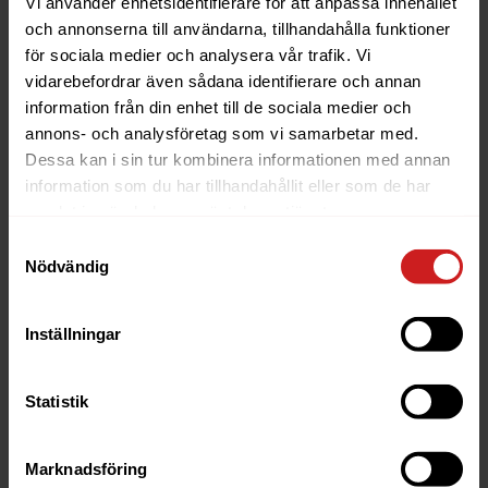
Vi använder enhetsidentifierare för att anpassa innehållet
och annonserna till användarna, tillhandahålla funktioner
för sociala medier och analysera vår trafik. Vi
vidarebefordrar även sådana identifierare och annan
information från din enhet till de sociala medier och
annons- och analysföretag som vi samarbetar med.
Dessa kan i sin tur kombinera informationen med annan
information som du har tillhandahållit eller som de har
samlat in när du har använt deras tjänster.
Hur hanterar jag buckets i Object Storage i Oderland
Cloud?
Samtyckesval
Nödvändig
Search For
Search
Inställningar
Hur hanterar jag buckets i Object
Statistik
Storage i Oderland Cloud?
Innehåll
Marknadsföring