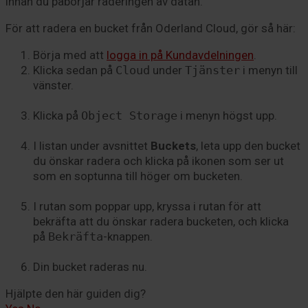
innan du påbörjar raderingen av datan.
För att radera en bucket från Oderland Cloud, gör så här:
Börja med att
logga in på Kundavdelningen
.
Klicka sedan på
Cloud
under
Tjänster
i menyn till
vänster.
Klicka på
Object Storage
i menyn högst upp.
I listan under avsnittet
Buckets
, leta upp den bucket
du önskar radera och klicka på ikonen som ser ut
som en soptunna till höger om bucketen.
I rutan som poppar upp, kryssa i rutan för att
bekräfta att du önskar radera bucketen, och klicka
på
Bekräfta
-knappen.
Din bucket raderas nu.
Hjälpte den här guiden dig?