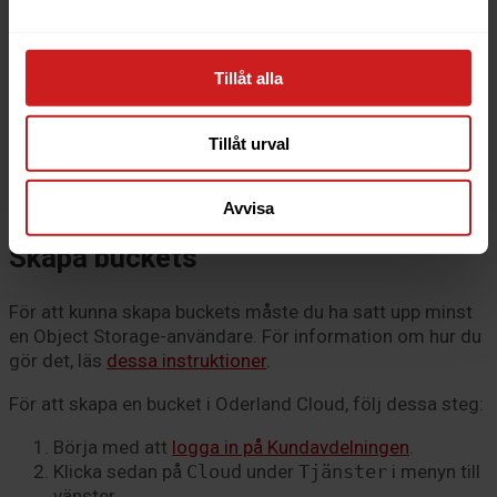
Skapa buckets
Ta bort buckets
Tillåt alla
This article is also available in:
English
Lagringen i Object Storage i
Oderland Cloud
hanteras i så
Tillåt urval
kallade buckets. En bucket utgör en lagringsyta för filer
och mappar. Denna guide visar hur du skapar och raderar
dessa buckets.
Avvisa
Skapa buckets
För att kunna skapa buckets måste du ha satt upp minst
en Object Storage-användare. För information om hur du
gör det, läs
dessa instruktioner
.
För att skapa en bucket i Oderland Cloud, följ dessa steg:
Börja med att
logga in på Kundavdelningen
.
Klicka sedan på
Cloud
under
Tjänster
i menyn till
vänster.